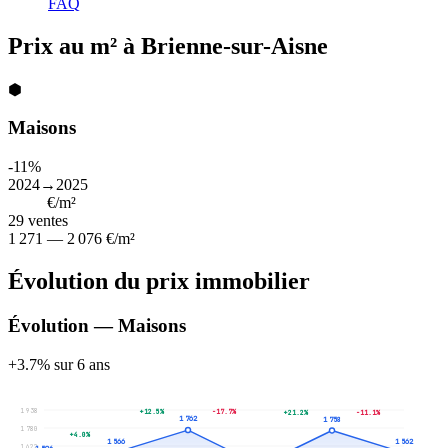
FAQ
Prix au m² à Brienne-sur-Aisne
⬢
Maisons
-11%
2024→2025
1 605
€/m²
29
ventes
1 271 — 2 076 €/m²
Évolution du prix immobilier
Évolution — Maisons
+3.7% sur 6 ans
1 938
+12.5%
-17.7%
+21.2%
-11.1%
1 762
1 758
1 780
+4.0%
1 566
1 562
1 622
1 506