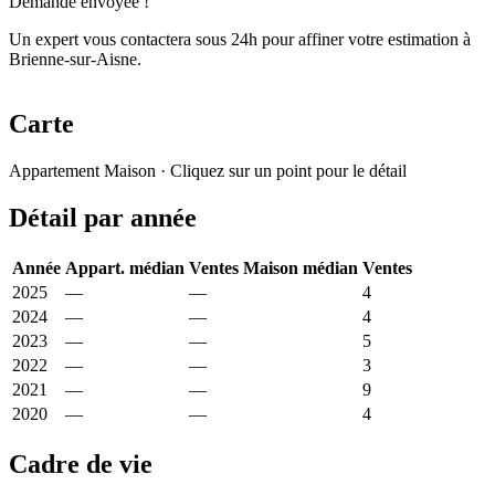
Demande envoyée !
Un expert vous contactera sous 24h pour affiner votre estimation à
Brienne-sur-Aisne.
Carte
Leaflet
|
© OpenStreetMap France
Appartement
Maison
· Cliquez sur un point pour le détail
+
Détail par année
−
Année
Appart. médian
Ventes
Maison médian
Ventes
2025
—
—
1 562 €
4
2024
—
—
1 758 €
4
2023
—
—
1 451 €
5
2022
—
—
1 762 €
3
2021
—
—
1 566 €
9
2020
—
—
1 506 €
4
Cadre de vie