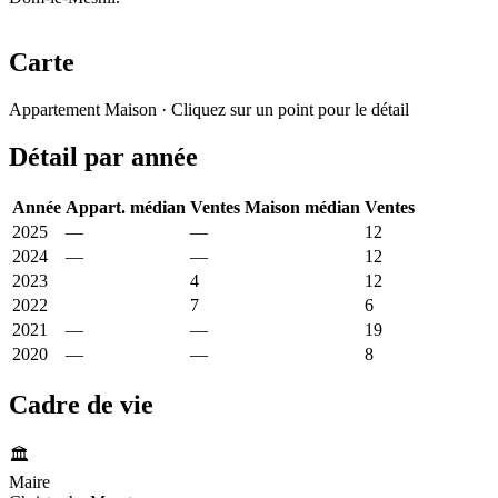
Carte
Leaflet
|
© OpenStreetMap France
Appartement
Maison
· Cliquez sur un point pour le détail
+
Détail par année
−
Année
Appart. médian
Ventes
Maison médian
Ventes
2025
—
—
1 362 €
12
2024
—
—
1 111 €
12
2023
1 478 €
4
1 540 €
12
2022
3 222 €
7
1 268 €
6
2021
—
—
1 265 €
19
2020
—
—
1 434 €
8
Cadre de vie
🏛️
Maire