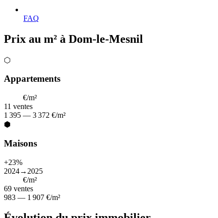
FAQ
Prix au m² à Dom-le-Mesnil
⬡
Appartements
3 152
€/m²
11
ventes
1 395 — 3 372 €/m²
⬢
Maisons
+23%
2024→2025
1 313
€/m²
69
ventes
983 — 1 907 €/m²
Évolution du prix immobilier