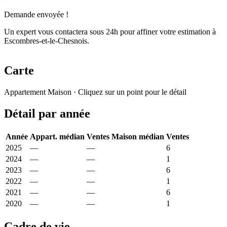
Demande envoyée !
Un expert vous contactera sous 24h pour affiner votre estimation à
Escombres-et-le-Chesnois.
Carte
Leaflet
|
© OpenStreetMap France
Appartement
Maison
· Cliquez sur un point pour le détail
+
Détail par année
−
Année
Appart. médian
Ventes
Maison médian
Ventes
2025
—
—
824 €
6
2024
—
—
333 €
1
2023
—
—
1 025 €
6
2022
—
—
1 648 €
1
2021
—
—
1 536 €
6
2020
—
—
742 €
1
Cadre de vie