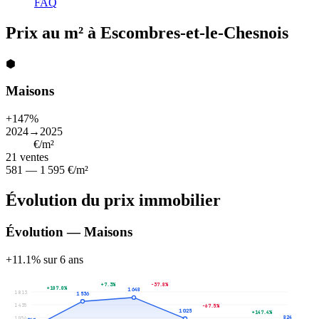
FAQ
Prix au m² à Escombres-et-le-Chesnois
⬢
Maisons
+147%
2024→2025
1 052
€/m²
21
ventes
581 — 1 595 €/m²
Évolution du prix immobilier
Évolution — Maisons
+11.1% sur 6 ans
+7.3%
-37.8%
+107.0%
1 648
1 813
1 536
1 435
-67.5%
1 025
+147.4%
824
1 056