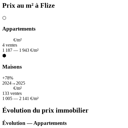
Prix au m² à Flize
⬡
Appartements
1 252
€/m²
4
ventes
1 187 — 1 943 €/m²
⬢
Maisons
+78%
2024→2025
1 534
€/m²
133
ventes
1 005 — 2 141 €/m²
Évolution du prix immobilier
Évolution — Appartements