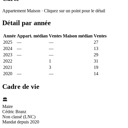
Leaflet
|
© OpenStreetMap France
Appartement
Maison
· Cliquez sur un point pour le détail
+
Détail par année
−
Année
Appart. médian
Ventes
Maison médian
Ventes
2025
—
—
1 772 €
27
2024
—
—
994 €
13
2023
—
—
2 000 €
29
2022
2 159 €
1
1 657 €
31
2021
1 207 €
3
989 €
19
2020
—
—
1 150 €
14
Cadre de vie
🏛️
Maire
Cédric Branz
Non classé (LNC)
Mandat depuis 2020