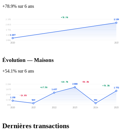
+78.9% sur 6 ans
+78.9%
2 375
2 159
2 053
1 731
1 207
1 408
1 086
2020
2021
Évolution — Maisons
+54.1% sur 6 ans
+20.7%
-50.3%
2 000
2 200
+78.3%
+67.5%
1 772
1 873
1 657
1 545
-14.0%
1 150
1 218
994
989
890
2020
2021
2022
2023
2024
2025
Dernières transactions