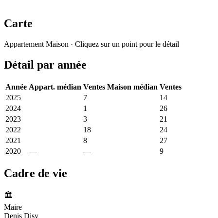
Carte
Leaflet
|
© OpenStreetMap France
Appartement
Maison
· Cliquez sur un point pour le détail
+
Détail par année
−
Année
Appart. médian
Ventes
Maison médian
Ventes
2025
375 €
7
976 €
14
2024
1 333 €
1
869 €
26
2023
312 €
3
820 €
21
2022
978 €
18
868 €
24
2021
2 439 €
8
1 012 €
27
2020
—
—
700 €
9
Cadre de vie
🏛️
Maire
Denis Disy