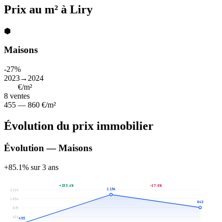
Prix au m² à Liry
⬢
Maisons
-27%
2023→2024
842
€/m²
8
ventes
455 — 860 €/m²
Évolution du prix immobilier
Évolution — Maisons
+85.1% sur 3 ans
+153.6%
-27.0%
1 154
1 269
1 054
842
839
624
455