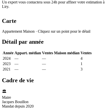
Un expert vous contactera sous 24h pour affiner votre estimation à
Liry.
Carte
Leaflet
|
© OpenStreetMap France
Appartement
Maison
· Cliquez sur un point pour le détail
+
Détail par année
−
Année
Appart. médian
Ventes
Maison médian
Ventes
2024
—
—
842 €
4
2023
—
—
1 154 €
1
2021
—
—
455 €
3
Cadre de vie
🏛️
Maire
Jacques Bouillon
Mandat depuis 2020