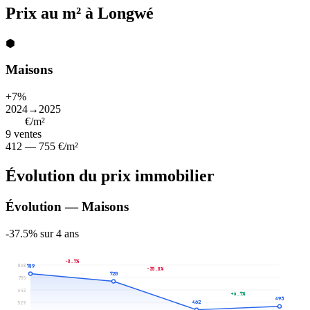
Prix au m² à Longwé
⬢
Maisons
+7%
2024→2025
564
€/m²
9
ventes
412 — 755 €/m²
Évolution du prix immobilier
Évolution — Maisons
-37.5% sur 4 ans
-8.7%
868
789
-35.8%
720
755
642
+6.7%
493
462
529