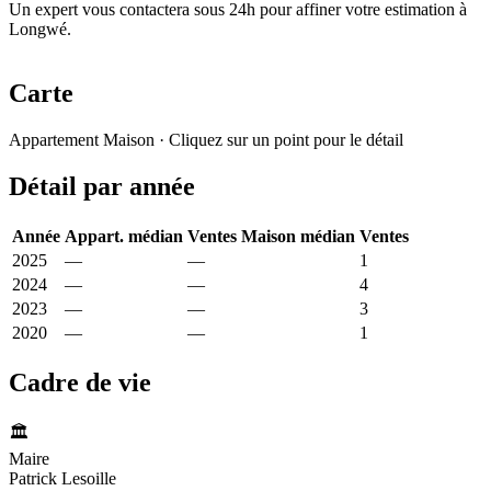
Un expert vous contactera sous 24h pour affiner votre estimation à
Longwé.
Carte
Leaflet
|
© OpenStreetMap France
Appartement
Maison
· Cliquez sur un point pour le détail
+
Détail par année
−
Année
Appart. médian
Ventes
Maison médian
Ventes
2025
—
—
493 €
1
2024
—
—
462 €
4
2023
—
—
720 €
3
2020
—
—
789 €
1
Cadre de vie
🏛️
Maire
Patrick Lesoille