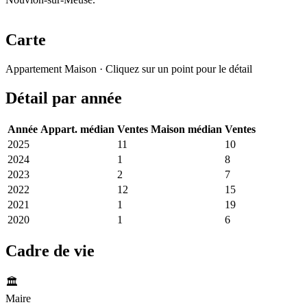
Carte
Leaflet
|
© OpenStreetMap France
Appartement
Maison
· Cliquez sur un point pour le détail
+
Détail par année
−
Année
Appart. médian
Ventes
Maison médian
Ventes
2025
9 091 €
11
1 665 €
10
2024
759 €
1
1 696 €
8
2023
2 943 €
2
1 642 €
7
2022
5 814 €
12
1 333 €
15
2021
851 €
1
1 285 €
19
2020
1 111 €
1
1 874 €
6
Cadre de vie
🏛️
Maire