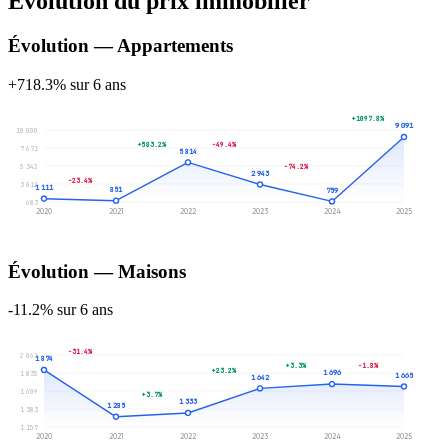
Évolution du prix immobilier
Évolution — Appartements
+718.3% sur 6 ans
+1097.8%
9 091
10 000
+583.2%
-49.4%
7 671
5 814
-74.2%
5 342
2 943
-23.4%
3 012
1 111
851
759
683
2020
2021
2022
2023
2024
2025
Évolution — Maisons
-11.2% sur 6 ans
-31.4%
2 061
1 874
+3.3%
-1.8%
+23.2%
1 696
1 835
1 665
1 642
1 609
+3.7%
1 333
1 285
1 383
1 157
2020
2021
2022
2023
2024
2025