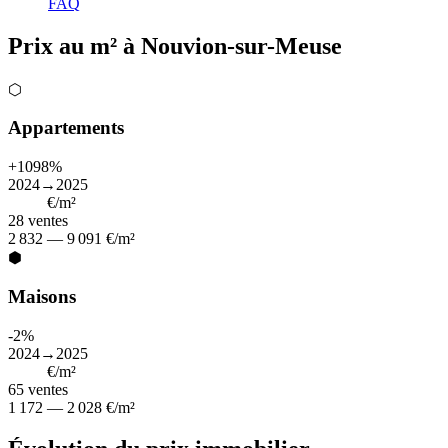
FAQ
Prix au m² à Nouvion-sur-Meuse
⬡
Appartements
+1098%
2024→2025
5 814
€/m²
28
ventes
2 832 — 9 091 €/m²
⬢
Maisons
-2%
2024→2025
1 634
€/m²
65
ventes
1 172 — 2 028 €/m²