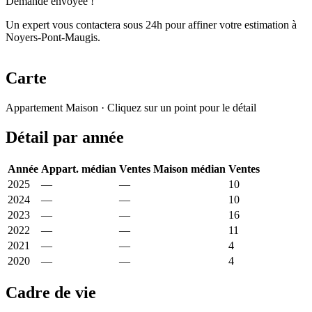
Demande envoyée !
Un expert vous contactera sous 24h pour affiner votre estimation à
Noyers-Pont-Maugis.
Carte
Leaflet
|
© OpenStreetMap France
Appartement
Maison
· Cliquez sur un point pour le détail
+
Détail par année
−
Année
Appart. médian
Ventes
Maison médian
Ventes
2025
—
—
965 €
10
2024
—
—
1 078 €
10
2023
—
—
1 319 €
16
2022
—
—
1 035 €
11
2021
—
—
1 171 €
4
2020
—
—
903 €
4
Cadre de vie