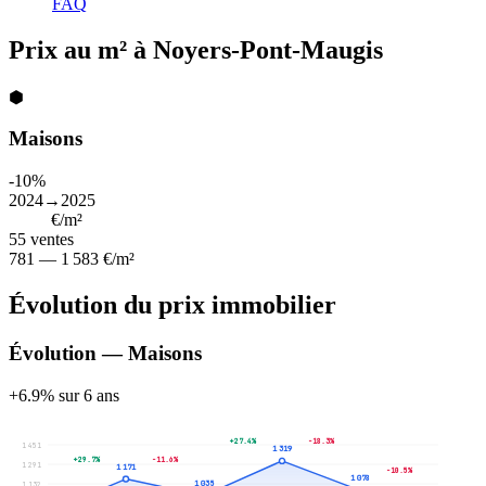
FAQ
Prix au m² à Noyers-Pont-Maugis
⬢
Maisons
-10%
2024→2025
1 073
€/m²
55
ventes
781 — 1 583 €/m²
Évolution du prix immobilier
Évolution — Maisons
+6.9% sur 6 ans
+27.4%
-18.3%
1 451
1 319
+29.7%
-11.6%
1 291
1 171
-10.5%
1 078
1 035
1 132