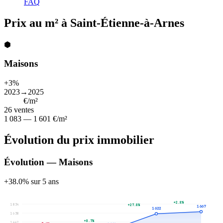
FAQ
Prix au m² à Saint-Étienne-à-Arnes
⬢
Maisons
+3%
2023→2025
1 378
€/m²
26
ventes
1 083 — 1 601 €/m²
Évolution du prix immobilier
Évolution — Maisons
+38.0% sur 5 ans
+2.8%
1 834
+27.8%
1 667
1 622
1 638
+8.7%
1 442