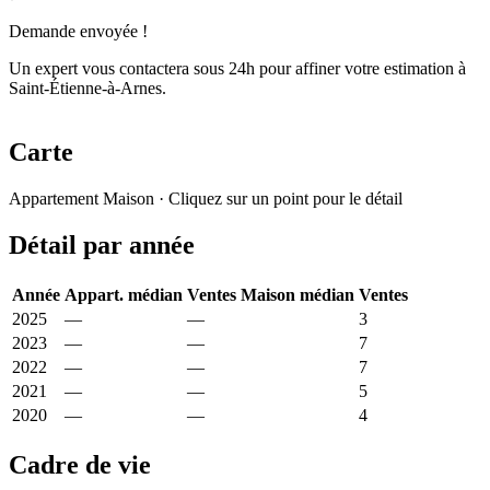
Demande envoyée !
Un expert vous contactera sous 24h pour affiner votre estimation à
Saint-Étienne-à-Arnes.
Carte
Leaflet
|
© OpenStreetMap France
Appartement
Maison
· Cliquez sur un point pour le détail
+
Détail par année
−
Année
Appart. médian
Ventes
Maison médian
Ventes
2025
—
—
1 667 €
3
2023
—
—
1 622 €
7
2022
—
—
1 269 €
7
2021
—
—
1 167 €
5
2020
—
—
1 208 €
4
Cadre de vie