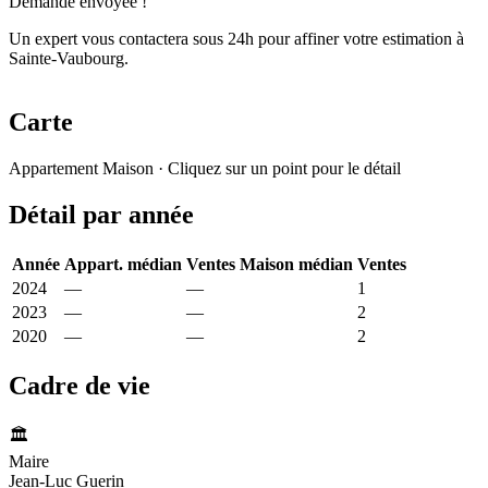
Demande envoyée !
Un expert vous contactera sous 24h pour affiner votre estimation à
Sainte-Vaubourg.
Carte
Leaflet
|
© OpenStreetMap France
Appartement
Maison
· Cliquez sur un point pour le détail
+
Détail par année
−
Année
Appart. médian
Ventes
Maison médian
Ventes
2024
—
—
1 066 €
1
2023
—
—
749 €
2
2020
—
—
929 €
2
Cadre de vie
🏛️
Maire
Jean-Luc Guerin