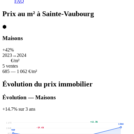
FAQ
Prix au m² à Sainte-Vaubourg
⬢
Maisons
+42%
2023→2024
929
€/m²
5
ventes
685 — 1 062 €/m²
Évolution du prix immobilier
Évolution — Maisons
+14.7% sur 3 ans
+42.3%
1 173
1 066
-19.4%
1 048
929
923