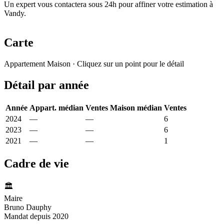
Un expert vous contactera sous 24h pour affiner votre estimation à
Vandy.
Carte
Leaflet
|
© OpenStreetMap France
Appartement
Maison
· Cliquez sur un point pour le détail
+
Détail par année
−
Année
Appart. médian
Ventes
Maison médian
Ventes
2024
—
—
804 €
6
2023
—
—
1 006 €
6
2021
—
—
1 685 €
1
Cadre de vie
🏛️
Maire
Bruno Dauphy
Mandat depuis 2020