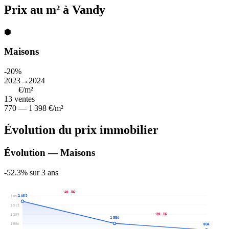
Prix au m² à Vandy
⬢
Maisons
-20%
2023→2024
873
€/m²
13
ventes
770 — 1 398 €/m²
Évolution du prix immobilier
Évolution — Maisons
-52.3% sur 3 ans
-40.3%
1 685
1 854
1 571
-20.1%
1 289
1 006
1 006
804