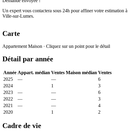
Demande envoyée !
Un expert vous contactera sous 24h pour affiner votre estimation à
Ville-sur-Lumes.
Carte
Leaflet
|
© OpenStreetMap France
Appartement
Maison
· Cliquez sur un point pour le détail
+
Détail par année
−
Année
Appart. médian
Ventes
Maison médian
Ventes
2025
—
—
2 002 €
6
2024
1 280 €
1
1 969 €
3
2023
—
—
1 344 €
6
2022
—
—
2 178 €
3
2021
—
—
877 €
4
2020
774 €
1
904 €
2
Cadre de vie