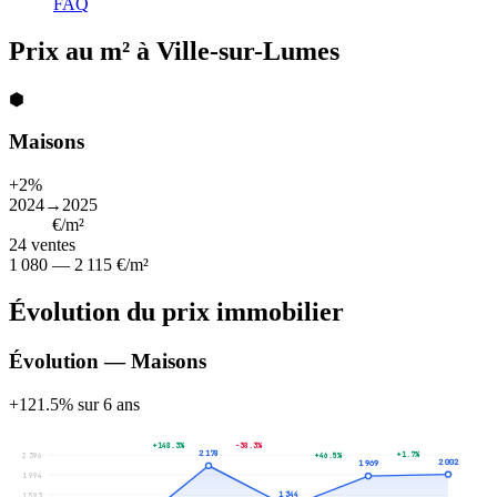
FAQ
Prix au m² à Ville-sur-Lumes
⬢
Maisons
+2%
2024→2025
1 574
€/m²
24
ventes
1 080 — 2 115 €/m²
Évolution du prix immobilier
Évolution — Maisons
+121.5% sur 6 ans
+148.3%
-38.3%
2 178
+1.7%
2 396
+46.5%
2 002
1 969
1 994
1 344
1 593