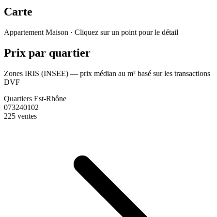
Carte
Leaflet
|
© OpenStreetMap France
Appartement
Maison
· Cliquez sur un point pour le détail
+
Prix par quartier
−
Zones IRIS (INSEE) — prix médian au m² basé sur les transactions
DVF
Quartiers Est-Rhône
073240102
225 ventes