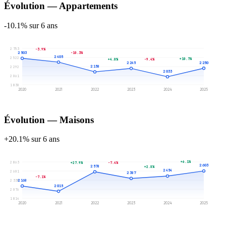
Évolution — Appartements
-10.1% sur 6 ans
2 753
-3.9%
2 503
-10.3%
2 405
2 522
+10.7%
+4.0%
-9.4%
2 250
2 245
2 158
2 292
2 033
2 061
1 830
2020
2021
2022
2023
2024
2025
Évolution — Maisons
+20.1% sur 6 ans
+6.1%
2 863
+27.9%
-7.4%
2 603
2 578
+2.8%
2 454
2 601
2 387
-7.1%
2 338
2 168
2 015
2 076
1 814
2020
2021
2022
2023
2024
2025