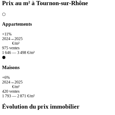
Prix au m² à Tournon-sur-Rhône
⬡
Appartements
+11%
2024→2025
2 235
€/m²
975
ventes
1 646 — 3 498 €/m²
⬢
Maisons
+6%
2024→2025
2 329
€/m²
420
ventes
1 793 — 2 871 €/m²
Évolution du prix immobilier