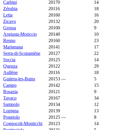
Carbini
20170
1 413 €
1 528 €
14
Zérubia
20116
1 395 €
2 105 €
18
Letia
20160
1 366 €
2 038 €
16
Zicavo
20132
1 348 €
1 532 €
20
Grossa
20100
1 333 €
2 978 €
9
Argiusta-Moriccio
20140
1 317 €
1 475 €
10
Renno
20160
1 293 €
2 469 €
23
Marignana
20141
1 250 €
771 €
17
Serra-di-Scopamène
20127
1 167 €
1 912 €
22
Soccia
20125
1 154 €
1 846 €
14
Quenza
20122
1 139 €
2 506 €
29
Aullène
20116
1 113 €
1 920 €
18
Guitera-les-Bains
20153
—
1 062 €
5
Campo
20142
1 037 €
2 500 €
15
Rosazia
20121
1 008 €
1 290 €
9
Tavaco
20167
964 €
3 469 €
34
Sampolo
20134
955 €
2 018 €
12
Lopigna
20139
918 €
1 404 €
13
Poggiolo
20125
—
810 €
8
Cognocoli-Monticchi
20123
794 €
2 826 €
14
Pastricciola
20121
—
724 €
5