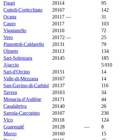
Figari
20114
4 062 €
4 189 €
95
Cuttoli-Corticchiato
20167
3 978 €
4 043 €
142
Ocana
20117
—
3 978 €
31
Cauro
20117
3 923 €
4 226 €
103
Viggianello
20110
3 912 €
4 293 €
72
Vero
20172
—
3 851 €
25
Pianottoli-Caldarello
20131
3 821 €
6 641 €
79
Olmeto
20113
3 750 €
6 252 €
134
Sari-Solenzara
20145
3 740 €
4 825 €
185
Ajaccio
3 655 €
4 524 €
5 010
Sari-d'Orcino
20151
3 600 €
1 429 €
14
Valle-di-Mezzana
20167
3 591 €
3 250 €
14
San-Gavino-di-Carbini
20137
3 542 €
5 249 €
116
Tavera
20163
3 542 €
2 857 €
34
Monacia-d'Aullène
20171
3 536 €
3 196 €
44
Casalabriva
20140
3 407 €
2 562 €
26
Sarrola-Carcopino
20167
3 307 €
3 920 €
236
Vico
20118
3 300 €
3 519 €
124
Guargualé
20128
3 293 €
—
8
Murzo
20160
3 247 €
2 951 €
15