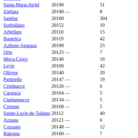
Santa-Maria-Siché
20190
2 271 €
1 974 €
51
Zigliara
20190
—
2 161 €
8
Sartène
20100
2 160 €
4 016 €
304
Sorbollano
20152
2 125 €
1 176 €
10
Arbellara
20110
2 012 €
4 723 €
15
Bastelica
20119
2 000 €
1 618 €
42
Azilone-Ampaza
20190
1 942 €
2 698 €
25
Orto
20125
—
1 905 €
7
Moca-Croce
20140
1 875 €
3 125 €
16
Levie
20100
1 857 €
1 754 €
42
Olivese
20140
1 800 €
2 155 €
20
Partinello
20147
—
1 778 €
19
Cristinacce
20126
—
1 768 €
6
Cargiaca
20164
—
1 750 €
5
Ciamannacce
20134
—
1 736 €
5
Corrano
20168
—
1 714 €
5
Sainte-Lucie-de-Tallano
20112
1 678 €
2 167 €
40
Azzana
20121
—
1 642 €
6
Cozzano
20148
—
1 625 €
12
Balogna
20160
—
1 500 €
7