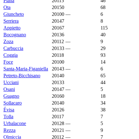
Piana
20115
3 214 €
4 994 €
46
Ota
20150
3 182 €
2 928 €
68
Giuncheto
20100
—
3 178 €
6
Serriera
20147
3 133 €
2 404 €
8
Appietto
20167
3 088 €
3 889 €
115
Bocognano
20136
3 024 €
2 303 €
40
Zoza
20112
—
2 946 €
9
Carbuccia
20133
—
2 857 €
29
Coggia
20118
2 841 €
4 712 €
93
Foce
20100
2 800 €
2 682 €
14
Santa-Maria-Figaniella
20143
—
2 760 €
6
Petreto-Bicchisano
20140
2 700 €
3 422 €
65
Ucciani
20133
2 687 €
2 899 €
44
Osani
20147
—
2 654 €
5
Guagno
20160
2 647 €
1 263 €
18
Sollacaro
20140
2 607 €
3 944 €
34
Évisa
20126
2 558 €
1 667 €
38
Tolla
20117
2 540 €
909 €
7
Urbalacone
20128
—
2 500 €
5
Rezza
20121
—
2 449 €
9
Olmiccia
20112
—
2 364 €
7