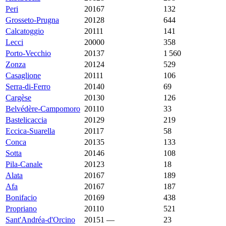
Peri
20167
5 378 €
3 657 €
132
Grosseto-Prugna
20128
5 333 €
6 609 €
644
Calcatoggio
20111
5 278 €
5 461 €
141
Lecci
20000
5 266 €
6 760 €
358
Porto-Vecchio
20137
5 151 €
6 397 €
1 560
Zonza
20124
5 071 €
6 271 €
529
Casaglione
20111
4 967 €
3 903 €
106
Serra-di-Ferro
20140
4 928 €
4 883 €
69
Cargèse
20130
4 762 €
5 833 €
126
Belvédère-Campomoro
20110
4 677 €
6 076 €
33
Bastelicaccia
20129
4 631 €
4 833 €
219
Eccica-Suarella
20117
4 605 €
4 417 €
58
Conca
20135
4 600 €
4 230 €
133
Sotta
20146
4 402 €
4 437 €
108
Pila-Canale
20123
4 378 €
1 804 €
18
Alata
20167
4 364 €
4 271 €
189
Afa
20167
4 351 €
4 481 €
187
Bonifacio
20169
4 310 €
7 939 €
438
Propriano
20110
4 268 €
4 419 €
521
Sant'Andréa-d'Orcino
20151
—
4 261 €
23