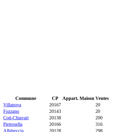
Commune
CP
Appart.
Maison
Ventes
Villanova
20167
12 983 €
4 193 €
20
Fozzano
20143
12 250 €
3 554 €
20
Coti-Chiavari
20138
7 571 €
7 143 €
200
Pietrosella
20166
6 127 €
6 786 €
316
Albitreccia
20128
5 875 €
7 130 €
298