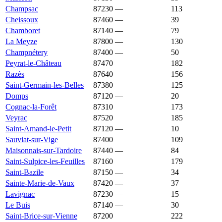
Champsac
87230
—
1 311 €
113
Cheissoux
87460
—
1 290 €
39
Chamboret
87140
—
1 279 €
79
La Meyze
87800
—
1 273 €
130
Champnétery
87400
—
1 270 €
50
Peyrat-le-Château
87470
1 270 €
1 076 €
182
Razès
87640
1 267 €
1 180 €
156
Saint-Germain-les-Belles
87380
1 265 €
1 071 €
125
Domps
87120
—
1 257 €
20
Cognac-la-Forêt
87310
1 250 €
1 391 €
173
Veyrac
87520
1 250 €
1 683 €
185
Saint-Amand-le-Petit
87120
—
1 240 €
10
Sauviat-sur-Vige
87400
1 240 €
1 102 €
109
Maisonnais-sur-Tardoire
87440
—
1 238 €
84
Saint-Sulpice-les-Feuilles
87160
1 215 €
1 100 €
179
Saint-Bazile
87150
—
1 200 €
34
Sainte-Marie-de-Vaux
87420
—
1 200 €
37
Lavignac
87230
—
1 190 €
15
Le Buis
87140
—
1 190 €
30
Saint-Brice-sur-Vienne
87200
1 181 €
1 435 €
222