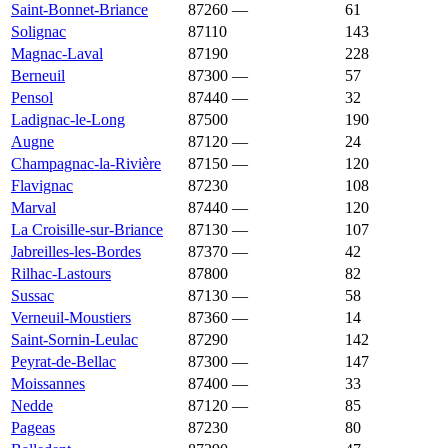
Saint-Bonnet-Briance
87260
—
1 174 €
61
Solignac
87110
1 161 €
1 745 €
143
Magnac-Laval
87190
1 160 €
925 €
228
Berneuil
87300
—
1 159 €
57
Pensol
87440
—
1 159 €
32
Ladignac-le-Long
87500
1 154 €
1 154 €
190
Augne
87120
—
1 152 €
24
Champagnac-la-Rivière
87150
—
1 151 €
120
Flavignac
87230
1 146 €
1 360 €
108
Marval
87440
—
1 142 €
120
La Croisille-sur-Briance
87130
—
1 140 €
107
Jabreilles-les-Bordes
87370
—
1 137 €
42
Rilhac-Lastours
87800
1 134 €
1 569 €
82
Sussac
87130
—
1 120 €
58
Verneuil-Moustiers
87360
—
1 095 €
14
Saint-Sornin-Leulac
87290
1 092 €
1 000 €
142
Peyrat-de-Bellac
87300
—
1 077 €
147
Moissannes
87400
—
1 071 €
33
Nedde
87120
—
1 067 €
85
Pageas
87230
1 065 €
1 333 €
80