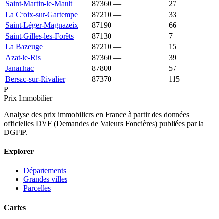
Saint-Martin-le-Mault
87360
—
762 €
27
La Croix-sur-Gartempe
87210
—
750 €
33
Saint-Léger-Magnazeix
87190
—
729 €
66
Saint-Gilles-les-Forêts
87130
—
708 €
7
La Bazeuge
87210
—
694 €
15
Azat-le-Ris
87360
—
644 €
39
Janailhac
87800
600 €
950 €
57
Bersac-sur-Rivalier
87370
449 €
944 €
115
P
Prix Immobilier
Analyse des prix immobiliers en France à partir des données
officielles DVF (Demandes de Valeurs Foncières) publiées par la
DGFiP.
Explorer
Départements
Grandes villes
Parcelles
Cartes