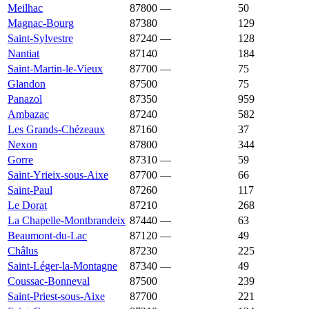
Meilhac
87800
—
1 669 €
50
Magnac-Bourg
87380
1 655 €
1 478 €
129
Saint-Sylvestre
87240
—
1 650 €
128
Nantiat
87140
1 649 €
1 336 €
184
Saint-Martin-le-Vieux
87700
—
1 638 €
75
Glandon
87500
1 624 €
1 404 €
75
Panazol
87350
1 618 €
1 958 €
959
Ambazac
87240
1 600 €
1 611 €
582
Les Grands-Chézeaux
87160
1 596 €
1 024 €
37
Nexon
87800
1 580 €
1 562 €
344
Gorre
87310
—
1 574 €
59
Saint-Yrieix-sous-Aixe
87700
—
1 573 €
66
Saint-Paul
87260
1 554 €
1 451 €
117
Le Dorat
87210
1 548 €
873 €
268
La Chapelle-Montbrandeix
87440
—
1 539 €
63
Beaumont-du-Lac
87120
—
1 520 €
49
Châlus
87230
1 508 €
1 078 €
225
Saint-Léger-la-Montagne
87340
—
1 504 €
49
Coussac-Bonneval
87500
1 500 €
1 320 €
239
Saint-Priest-sous-Aixe
87700
1 483 €
1 600 €
221