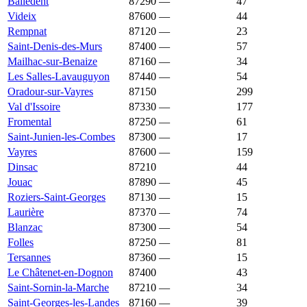
Balledent
87290
—
1 064 €
47
Videix
87600
—
1 061 €
44
Rempnat
87120
—
1 059 €
23
Saint-Denis-des-Murs
87400
—
1 051 €
57
Mailhac-sur-Benaize
87160
—
1 046 €
34
Les Salles-Lavauguyon
87440
—
1 036 €
54
Oradour-sur-Vayres
87150
1 028 €
1 200 €
299
Val d'Issoire
87330
—
1 025 €
177
Fromental
87250
—
1 021 €
61
Saint-Junien-les-Combes
87300
—
1 015 €
17
Vayres
87600
—
1 010 €
159
Dinsac
87210
1 000 €
1 075 €
44
Jouac
87890
—
992 €
45
Roziers-Saint-Georges
87130
—
980 €
15
Laurière
87370
—
977 €
74
Blanzac
87300
—
975 €
54
Folles
87250
—
973 €
81
Tersannes
87360
—
973 €
15
Le Châtenet-en-Dognon
87400
964 €
1 165 €
43
Saint-Sornin-la-Marche
87210
—
949 €
34
Saint-Georges-les-Landes
87160
—
944 €
39