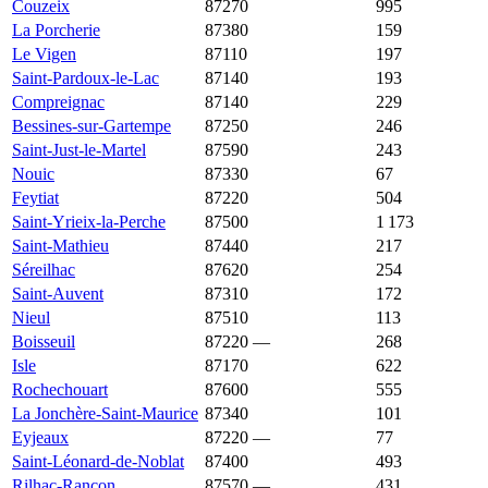
Couzeix
87270
2 500 €
2 037 €
995
La Porcherie
87380
2 421 €
1 307 €
159
Le Vigen
87110
2 382 €
1 814 €
197
Saint-Pardoux-le-Lac
87140
2 381 €
1 212 €
193
Compreignac
87140
2 375 €
1 403 €
229
Bessines-sur-Gartempe
87250
2 321 €
1 202 €
246
Saint-Just-le-Martel
87590
2 309 €
1 877 €
243
Nouic
87330
2 279 €
990 €
67
Feytiat
87220
2 250 €
2 012 €
504
Saint-Yrieix-la-Perche
87500
2 225 €
1 482 €
1 173
Saint-Mathieu
87440
2 208 €
1 031 €
217
Séreilhac
87620
2 136 €
1 450 €
254
Saint-Auvent
87310
2 096 €
1 196 €
172
Nieul
87510
2 075 €
1 642 €
113
Boisseuil
87220
—
2 074 €
268
Isle
87170
2 060 €
1 973 €
622
Rochechouart
87600
1 997 €
1 294 €
555
La Jonchère-Saint-Maurice
87340
1 979 €
1 153 €
101
Eyjeaux
87220
—
1 938 €
77
Saint-Léonard-de-Noblat
87400
1 918 €
1 389 €
493
Rilhac-Rancon
87570
—
1 911 €
431