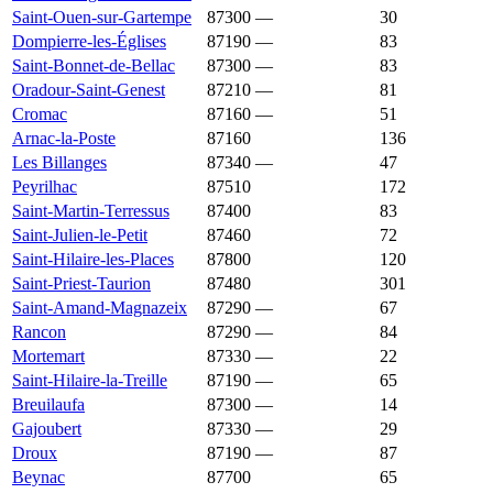
Saint-Ouen-sur-Gartempe
87300
—
937 €
30
Dompierre-les-Églises
87190
—
902 €
83
Saint-Bonnet-de-Bellac
87300
—
900 €
83
Oradour-Saint-Genest
87210
—
899 €
81
Cromac
87160
—
877 €
51
Arnac-la-Poste
87160
874 €
842 €
136
Les Billanges
87340
—
859 €
47
Peyrilhac
87510
849 €
1 532 €
172
Saint-Martin-Terressus
87400
845 €
1 430 €
83
Saint-Julien-le-Petit
87460
833 €
1 000 €
72
Saint-Hilaire-les-Places
87800
832 €
1 475 €
120
Saint-Priest-Taurion
87480
831 €
1 599 €
301
Saint-Amand-Magnazeix
87290
—
830 €
67
Rancon
87290
—
824 €
84
Mortemart
87330
—
818 €
22
Saint-Hilaire-la-Treille
87190
—
817 €
65
Breuilaufa
87300
—
803 €
14
Gajoubert
87330
—
798 €
29
Droux
87190
—
787 €
87
Beynac
87700
768 €
1 590 €
65