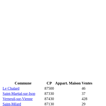
Commune
CP
Appart.
Maison
Ventes
Le Chalard
87500
20 714 €
1 298 €
46
Saint-Martial-sur-Isop
87330
12 750 €
1 511 €
37
Verneuil-sur-Vienne
87430
11 889 €
2 091 €
428
Saint-Méard
87130
10 000 €
1 200 €
29