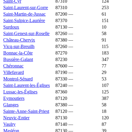
Saint-Cyr
87310
1 478 €
1 213 €
124
Saint-Laurent-sur-Gorre
87310
1 473 €
1 172 €
253
Saint-Martin-de-Jussac
87200
—
1 463 €
61
Saint-Sulpice-Laurière
87370
1 452 €
970 €
151
Surdoux
87130
—
1 450 €
10
Saint-Genest-sur-Roselle
87260
—
1 440 €
58
Château-Chervix
87380
—
1 432 €
91
Vicq-sur-Breuilh
87260
—
1 429 €
115
Bonnac-la-Côte
87270
1 413 €
1 757 €
183
Bussière-Galant
87230
1 393 €
1 169 €
347
Chéronnac
87600
—
1 378 €
77
Villefavard
87190
—
1 365 €
29
Montrol-Sénard
87330
—
1 364 €
53
Saint-Laurent-les-Églises
87240
—
1 356 €
107
Lussac-les-Églises
87360
1 343 €
871 €
125
Eymoutiers
87120
1 333 €
1 176 €
387
Glanges
87380
—
1 333 €
58
Sainte-Anne-Saint-Priest
87120
—
1 323 €
18
Neuvic-Entier
87130
1 318 €
1 027 €
120
Vaulry
87140
—
1 318 €
87
Masléon
87130
—
1 317 €
39