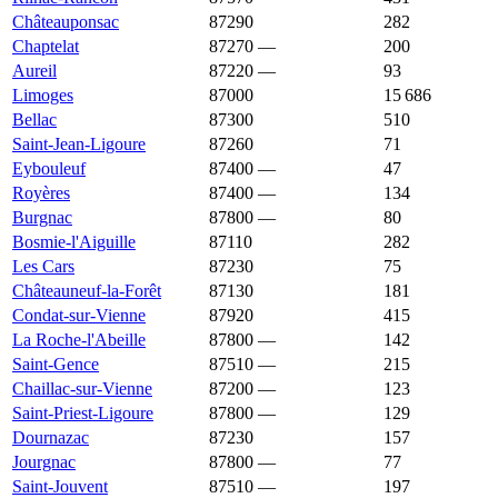
Châteauponsac
87290
1 872 €
1 044 €
282
Chaptelat
87270
—
1 871 €
200
Aureil
87220
—
1 867 €
93
Limoges
87000
1 852 €
1 940 €
15 686
Bellac
87300
1 786 €
1 017 €
510
Saint-Jean-Ligoure
87260
1 786 €
1 457 €
71
Eybouleuf
87400
—
1 769 €
47
Royères
87400
—
1 762 €
134
Burgnac
87800
—
1 760 €
80
Bosmie-l'Aiguille
87110
1 756 €
1 920 €
282
Les Cars
87230
1 751 €
1 153 €
75
Châteauneuf-la-Forêt
87130
1 750 €
1 079 €
181
Condat-sur-Vienne
87920
1 742 €
1 895 €
415
La Roche-l'Abeille
87800
—
1 719 €
142
Saint-Gence
87510
—
1 699 €
215
Chaillac-sur-Vienne
87200
—
1 693 €
123
Saint-Priest-Ligoure
87800
—
1 688 €
129
Dournazac
87230
1 685 €
1 153 €
157
Jourgnac
87800
—
1 683 €
77
Saint-Jouvent
87510
—
1 677 €
197