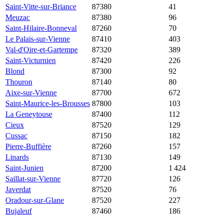
Saint-Vitte-sur-Briance
87380
8 791 €
1 383 €
41
Meuzac
87380
7 573 €
1 210 €
96
Saint-Hilaire-Bonneval
87260
6 765 €
1 632 €
70
Le Palais-sur-Vienne
87410
5 818 €
1 777 €
403
Val-d'Oire-et-Gartempe
87320
4 297 €
938 €
389
Saint-Victurnien
87420
4 271 €
1 517 €
226
Blond
87300
4 087 €
868 €
92
Thouron
87140
3 455 €
1 547 €
80
Aixe-sur-Vienne
87700
3 387 €
1 702 €
672
Saint-Maurice-les-Brousses
87800
3 133 €
1 779 €
103
La Geneytouse
87400
3 003 €
1 497 €
112
Cieux
87520
2 951 €
1 410 €
129
Cussac
87150
2 946 €
1 235 €
182
Pierre-Buffière
87260
2 937 €
1 292 €
157
Linards
87130
2 925 €
1 087 €
149
Saint-Junien
87200
2 772 €
1 604 €
1 424
Saillat-sur-Vienne
87720
2 762 €
1 136 €
126
Javerdat
87520
2 722 €
1 349 €
76
Oradour-sur-Glane
87520
2 633 €
1 519 €
227
Bujaleuf
87460
2 545 €
1 078 €
186