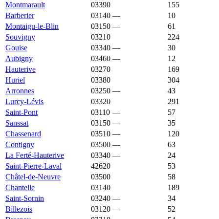
Montmarault
03390
1 275 €
769 €
155
Barberier
03140
—
1 268 €
10
Montaigu-le-Blin
03150
—
1 268 €
61
Souvigny
03210
1 265 €
1 194 €
224
Gouise
03340
—
1 261 €
30
Aubigny
03460
—
1 258 €
12
Hauterive
03270
1 257 €
1 692 €
169
Huriel
03380
1 257 €
1 075 €
304
Arronnes
03250
—
1 250 €
43
Lurcy-Lévis
03320
1 250 €
950 €
291
Saint-Pont
03110
—
1 246 €
57
Sanssat
03150
—
1 241 €
35
Chassenard
03510
—
1 234 €
120
Contigny
03500
—
1 231 €
63
La Ferté-Hauterive
03340
—
1 227 €
24
Saint-Pierre-Laval
42620
1 220 €
1 171 €
53
Châtel-de-Neuvre
03500
1 217 €
1 011 €
58
Chantelle
03140
1 216 €
1 091 €
189
Saint-Sornin
03240
—
1 208 €
34
Billezois
03120
—
1 203 €
52