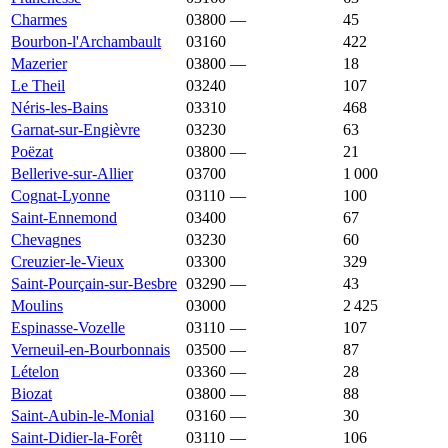
Charmes
03800
—
1 787 €
45
Bourbon-l'Archambault
03160
1 778 €
1 235 €
422
Mazerier
03800
—
1 778 €
18
Le Theil
03240
1 763 €
1 167 €
107
Néris-les-Bains
03310
1 757 €
1 183 €
468
Garnat-sur-Engièvre
03230
1 750 €
1 049 €
63
Poëzat
03800
—
1 749 €
21
Bellerive-sur-Allier
03700
1 711 €
1 883 €
1 000
Cognat-Lyonne
03110
—
1 706 €
100
Saint-Ennemond
03400
1 699 €
1 176 €
67
Chevagnes
03230
1 674 €
1 055 €
60
Creuzier-le-Vieux
03300
1 673 €
1 761 €
329
Saint-Pourçain-sur-Besbre
03290
—
1 656 €
43
Moulins
03000
1 625 €
1 537 €
2 425
Espinasse-Vozelle
03110
—
1 597 €
107
Verneuil-en-Bourbonnais
03500
—
1 590 €
87
Lételon
03360
—
1 582 €
28
Biozat
03800
—
1 578 €
88
Saint-Aubin-le-Monial
03160
—
1 572 €
30
Saint-Didier-la-Forêt
03110
—
1 568 €
106