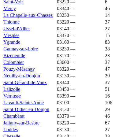
Saint-Voir
03220
—
905 €
6
Mercy
03340
—
904 €
46
La Chapelle-aux-Chasses
03230
—
902 €
14
Thionne
03220
—
902 €
37
Ussel-d'Allier
03140
—
902 €
27
Mesples
03370
—
893 €
15
Ygrande
03160
—
893 €
83
Gannay-sur-Loire
03230
—
889 €
38
Bizeneuille
03170
—
885 €
23
Colombier
03600
—
883 €
37
Pouzy-Mésangy
03320
—
879 €
47
Neuilly-en-Donjon
03130
—
877 €
29
Saint-Gérand-de-Vaux
03340
867 €
992 €
37
Lalizolle
03450
—
865 €
51
Vernusse
03390
—
865 €
16
Lavault-Sainte-Anne
03100
864 €
1 169 €
106
Saint-Didier-en-Donjon
03130
—
864 €
29
Chambérat
03370
—
851 €
46
Jaligny-sur-Besbre
03220
—
849 €
67
Loddes
03130
—
845 €
27
Chezelle
03140
—
839 €
38