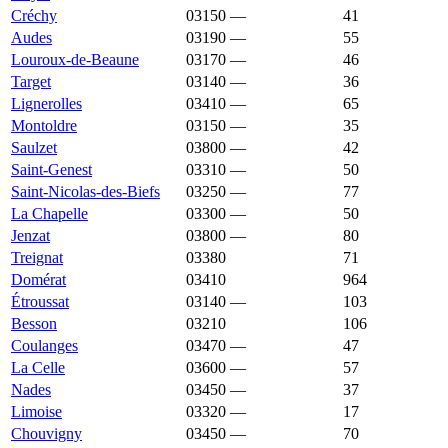
Créchy
03150
—
1 122 €
41
Audes
03190
—
1 119 €
55
Louroux-de-Beaune
03170
—
1 114 €
46
Target
03140
—
1 109 €
36
Lignerolles
03410
—
1 108 €
65
Montoldre
03150
—
1 103 €
35
Saulzet
03800
—
1 103 €
42
Saint-Genest
03310
—
1 100 €
50
Saint-Nicolas-des-Biefs
03250
—
1 100 €
77
La Chapelle
03300
—
1 095 €
50
Jenzat
03800
—
1 092 €
80
Treignat
03380
1 090 €
700 €
71
Domérat
03410
1 085 €
1 282 €
964
Étroussat
03140
—
1 083 €
103
Besson
03210
1 078 €
1 210 €
106
Coulanges
03470
—
1 077 €
47
La Celle
03600
—
1 075 €
57
Nades
03450
—
1 075 €
37
Limoise
03320
—
1 071 €
17
Chouvigny
03450
—
1 070 €
70