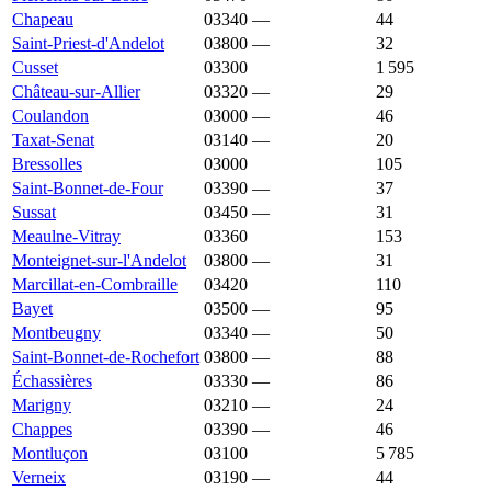
Chapeau
03340
—
1 375 €
44
Saint-Priest-d'Andelot
03800
—
1 375 €
32
Cusset
03300
1 369 €
1 584 €
1 595
Château-sur-Allier
03320
—
1 364 €
29
Coulandon
03000
—
1 360 €
46
Taxat-Senat
03140
—
1 360 €
20
Bressolles
03000
1 348 €
1 629 €
105
Saint-Bonnet-de-Four
03390
—
1 347 €
37
Sussat
03450
—
1 344 €
31
Meaulne-Vitray
03360
1 333 €
1 151 €
153
Monteignet-sur-l'Andelot
03800
—
1 333 €
31
Marcillat-en-Combraille
03420
1 328 €
946 €
110
Bayet
03500
—
1 326 €
95
Montbeugny
03340
—
1 318 €
50
Saint-Bonnet-de-Rochefort
03800
—
1 307 €
88
Échassières
03330
—
1 300 €
86
Marigny
03210
—
1 293 €
24
Chappes
03390
—
1 289 €
46
Montluçon
03100
1 281 €
1 125 €
5 785
Verneix
03190
—
1 281 €
44