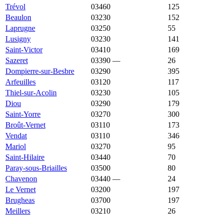
Trévol
03460
4 179 €
1 452 €
125
Beaulon
03230
3 716 €
1 042 €
152
Laprugne
03250
3 547 €
713 €
55
Lusigny
03230
3 500 €
1 402 €
141
Saint-Victor
03410
3 489 €
1 488 €
169
Sazeret
03390
—
3 455 €
26
Dompierre-sur-Besbre
03290
3 200 €
1 049 €
395
Arfeuilles
03120
3 184 €
837 €
117
Thiel-sur-Acolin
03230
3 156 €
1 207 €
105
Diou
03290
2 862 €
998 €
179
Saint-Yorre
03270
2 847 €
1 488 €
300
Broût-Vernet
03110
2 810 €
1 500 €
173
Vendat
03110
2 699 €
1 782 €
346
Mariol
03270
2 629 €
1 380 €
95
Saint-Hilaire
03440
2 621 €
669 €
70
Paray-sous-Briailles
03500
2 526 €
1 045 €
80
Chavenon
03440
—
2 412 €
24
Le Vernet
03200
2 400 €
1 976 €
197
Brugheas
03700
2 377 €
1 690 €
197
Meillers
03210
2 368 €
1 664 €
26