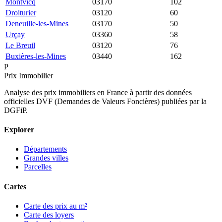
Montvicq
03170
428 €
928 €
102
Droiturier
03120
403 €
1 034 €
60
Deneuille-les-Mines
03170
386 €
774 €
50
Urçay
03360
362 €
879 €
58
Le Breuil
03120
333 €
1 049 €
76
Buxières-les-Mines
03440
328 €
845 €
162
P
Prix Immobilier
Analyse des prix immobiliers en France à partir des données
officielles DVF (Demandes de Valeurs Foncières) publiées par la
DGFiP.
Explorer
Départements
Grandes villes
Parcelles
Cartes
Carte des prix au m²
Carte des loyers