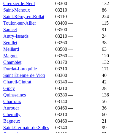
Creuzier-le-Neuf
03300
—
1 566 €
132
Saint-Menoux
03210
1 557 €
1 172 €
86
Saint-Rémy-en-Rollat
03110
1 556 €
1 680 €
224
Toulon-sur-Allier
03400
—
1 536 €
115
Saulcet
03500
—
1 533 €
91
Autry-Issards
03210
—
1 532 €
24
Seuillet
03260
—
1 528 €
38
Meillard
03500
—
1 527 €
63
Magnet
03260
—
1 519 €
120
Chamblet
03170
1 509 €
1 263 €
132
Durdat-Larequille
03310
1 500 €
1 018 €
171
Saint-Étienne-de-Vicq
03300
—
1 485 €
40
Chareil-Cintrat
03140
—
1 481 €
42
Gipcy
03210
—
1 476 €
28
Quinssaines
03380
—
1 473 €
136
Charroux
03140
—
1 459 €
56
Aurouër
03460
—
1 455 €
36
Chemilly
03210
—
1 454 €
60
Bagneux
03460
—
1 452 €
21
Saint-Germain-de-Salles
03140
—
1 448 €
99