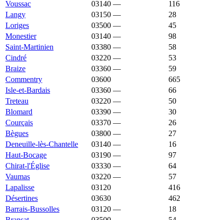
Voussac
03140
—
1 063 €
116
Langy
03150
—
1 061 €
28
Loriges
03500
—
1 059 €
45
Monestier
03140
—
1 051 €
98
Saint-Martinien
03380
—
1 051 €
58
Cindré
03220
—
1 050 €
53
Braize
03360
—
1 048 €
59
Commentry
03600
1 048 €
957 €
665
Isle-et-Bardais
03360
—
1 047 €
66
Treteau
03220
—
1 035 €
50
Blomard
03390
—
1 031 €
30
Courçais
03370
—
1 026 €
26
Bègues
03800
—
1 024 €
27
Deneuille-lès-Chantelle
03140
—
1 024 €
16
Haut-Bocage
03190
—
1 024 €
97
Chirat-l'Église
03330
—
1 023 €
64
Vaumas
03220
—
1 022 €
57
Lapalisse
03120
1 021 €
1 047 €
416
Désertines
03630
1 017 €
1 149 €
462
Barrais-Bussolles
03120
—
1 016 €
18
Bransat
03500
—
1 016 €
54