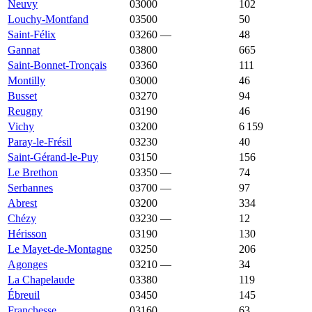
Neuvy
03000
2 217 €
1 664 €
102
Louchy-Montfand
03500
2 173 €
1 226 €
50
Saint-Félix
03260
—
2 163 €
48
Gannat
03800
2 139 €
1 389 €
665
Saint-Bonnet-Tronçais
03360
2 118 €
1 031 €
111
Montilly
03000
2 105 €
1 299 €
46
Busset
03270
2 101 €
1 276 €
94
Reugny
03190
2 097 €
1 018 €
46
Vichy
03200
2 074 €
1 849 €
6 159
Paray-le-Frésil
03230
2 009 €
1 000 €
40
Saint-Gérand-le-Puy
03150
2 000 €
900 €
156
Le Brethon
03350
—
1 967 €
74
Serbannes
03700
—
1 961 €
97
Abrest
03200
1 929 €
1 673 €
334
Chézy
03230
—
1 903 €
12
Hérisson
03190
1 875 €
811 €
130
Le Mayet-de-Montagne
03250
1 875 €
910 €
206
Agonges
03210
—
1 852 €
34
La Chapelaude
03380
1 838 €
989 €
119
Ébreuil
03450
1 818 €
1 308 €
145
Franchesse
03160
1 789 €
1 000 €
63