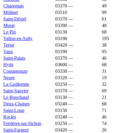
Chazemais
03370
—
833 €
49
Molinet
03510
833 €
1 135 €
99
Saint-Désiré
03370
—
825 €
61
Murat
03390
—
821 €
48
Le Pin
03130
814 €
1 003 €
68
Vallon-en-Sully
03190
811 €
1 000 €
195
Terjat
03420
—
808 €
38
Vaux
03190
806 €
1 523 €
95
Saint-Palais
03370
—
792 €
46
Hyds
03600
—
779 €
68
Coutansouze
03330
—
776 €
31
Neure
03320
—
776 €
19
La Guillermie
03250
—
774 €
32
Saint-Sauvier
03370
—
772 €
69
Le Bouchaud
03130
—
771 €
21
Deux-Chaises
03240
—
769 €
68
Saint-Loup
03150
769 €
1 137 €
71
Rocles
03240
—
764 €
46
Ferrières-sur-Sichon
03250
—
763 €
74
Saint-Fargeol
03420
—
757 €
26