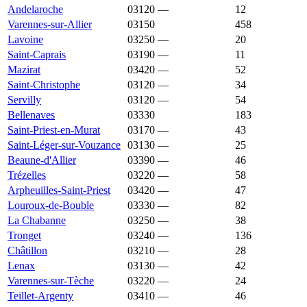
Andelaroche
03120
—
974 €
12
Varennes-sur-Allier
03150
971 €
1 176 €
458
Lavoine
03250
—
970 €
20
Saint-Caprais
03190
—
968 €
11
Mazirat
03420
—
967 €
52
Saint-Christophe
03120
—
963 €
34
Servilly
03120
—
963 €
54
Bellenaves
03330
958 €
1 071 €
183
Saint-Priest-en-Murat
03170
—
956 €
43
Saint-Léger-sur-Vouzance
03130
—
955 €
25
Beaune-d'Allier
03390
—
949 €
46
Trézelles
03220
—
944 €
58
Arpheuilles-Saint-Priest
03420
—
937 €
47
Louroux-de-Bouble
03330
—
931 €
82
La Chabanne
03250
—
925 €
38
Tronget
03240
—
920 €
136
Châtillon
03210
—
914 €
28
Lenax
03130
—
912 €
42
Varennes-sur-Tèche
03220
—
909 €
24
Teillet-Argenty
03410
—
907 €
46