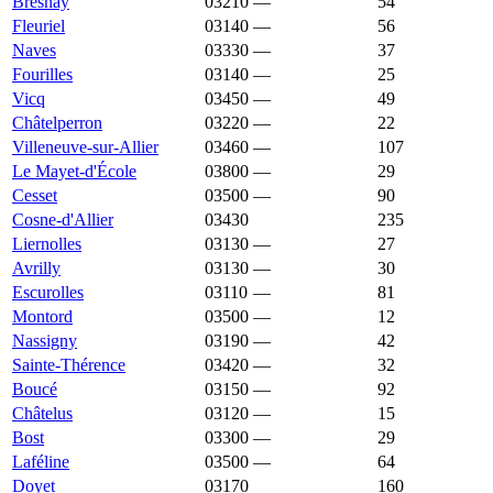
Bresnay
03210
—
1 202 €
54
Fleuriel
03140
—
1 201 €
56
Naves
03330
—
1 201 €
37
Fourilles
03140
—
1 200 €
25
Vicq
03450
—
1 198 €
49
Châtelperron
03220
—
1 197 €
22
Villeneuve-sur-Allier
03460
—
1 192 €
107
Le Mayet-d'École
03800
—
1 191 €
29
Cesset
03500
—
1 179 €
90
Cosne-d'Allier
03430
1 170 €
915 €
235
Liernolles
03130
—
1 167 €
27
Avrilly
03130
—
1 166 €
30
Escurolles
03110
—
1 158 €
81
Montord
03500
—
1 157 €
12
Nassigny
03190
—
1 154 €
42
Sainte-Thérence
03420
—
1 154 €
32
Boucé
03150
—
1 151 €
92
Châtelus
03120
—
1 138 €
15
Bost
03300
—
1 132 €
29
Laféline
03500
—
1 132 €
64
Doyet
03170
1 125 €
798 €
160