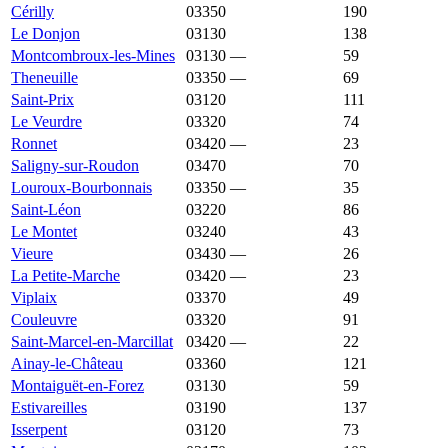
Cérilly
03350
738 €
882 €
190
Le Donjon
03130
737 €
875 €
138
Montcombroux-les-Mines
03130
—
726 €
59
Theneuille
03350
—
725 €
69
Saint-Prix
03120
723 €
1 194 €
111
Le Veurdre
03320
702 €
797 €
74
Ronnet
03420
—
688 €
23
Saligny-sur-Roudon
03470
686 €
1 066 €
70
Louroux-Bourbonnais
03350
—
677 €
35
Saint-Léon
03220
667 €
1 126 €
86
Le Montet
03240
663 €
627 €
43
Vieure
03430
—
650 €
26
La Petite-Marche
03420
—
643 €
23
Viplaix
03370
612 €
652 €
49
Couleuvre
03320
610 €
827 €
91
Saint-Marcel-en-Marcillat
03420
—
566 €
22
Ainay-le-Château
03360
557 €
753 €
121
Montaiguët-en-Forez
03130
557 €
892 €
59
Estivareilles
03190
525 €
1 231 €
137
Isserpent
03120
488 €
1 224 €
73