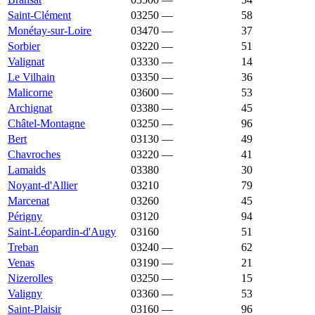
Saint-Clément
03250
—
1 016 €
58
Monétay-sur-Loire
03470
—
1 011 €
37
Sorbier
03220
—
1 011 €
51
Valignat
03330
—
1 010 €
14
Le Vilhain
03350
—
1 008 €
36
Malicorne
03600
—
1 007 €
53
Archignat
03380
—
1 003 €
45
Châtel-Montagne
03250
—
1 002 €
96
Bert
03130
—
1 000 €
49
Chavroches
03220
—
1 000 €
41
Lamaids
03380
1 000 €
875 €
30
Noyant-d'Allier
03210
1 000 €
885 €
79
Marcenat
03260
993 €
1 610 €
45
Périgny
03120
986 €
1 356 €
94
Saint-Léopardin-d'Augy
03160
986 €
1 293 €
51
Treban
03240
—
985 €
62
Venas
03190
—
984 €
21
Nizerolles
03250
—
981 €
15
Valigny
03360
—
979 €
53
Saint-Plaisir
03160
—
978 €
96