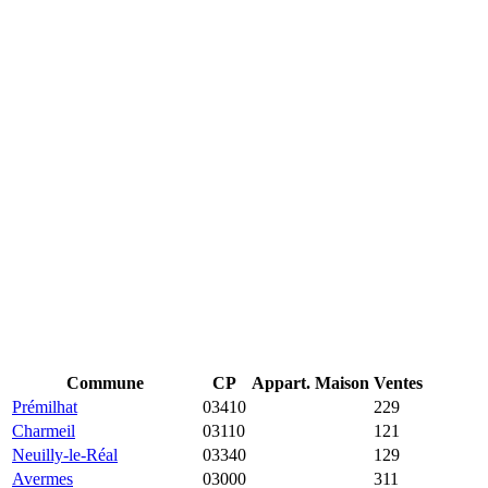
Commune
CP
Appart.
Maison
Ventes
Prémilhat
03410
12 776 €
1 482 €
229
Charmeil
03110
10 655 €
1 792 €
121
Neuilly-le-Réal
03340
5 091 €
1 369 €
129
Avermes
03000
4 375 €
1 775 €
311