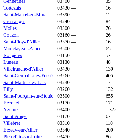
Gennetines
03400
—
1 444 €
35
Tortezais
03430
—
1 442 €
16
Saint-Marcel-en-Murat
03390
—
1 440 €
11
Cressanges
03240
1 434 €
1 206 €
84
Molles
03300
—
1 434 €
76
Couzon
03160
—
1 429 €
26
Saint-Éloy-d'Allier
03370
—
1 426 €
16
Monétay-sur-Allier
03500
—
1 418 €
65
Rongères
03150
—
1 417 €
57
Luneau
03130
1 416 €
1 253 €
48
Villefranche-d'Allier
03430
1 414 €
914 €
130
Saint-Germain-des-Fossés
03260
1 412 €
1 387 €
405
Saint-Martin-des-Lais
03230
—
1 402 €
17
Billy
03260
1 400 €
1 223 €
132
Saint-Pourçain-sur-Sioule
03500
1 400 €
1 368 €
655
Bézenet
03170
1 396 €
864 €
171
Yzeure
03400
1 396 €
1 643 €
1 322
Saint-Angel
03170
—
1 391 €
67
Villebret
03310
—
1 390 €
110
Bessay-sur-Allier
03340
1 386 €
1 149 €
200
Pierrefitte-sur-Loire
03470
1 378 €
997 €
86