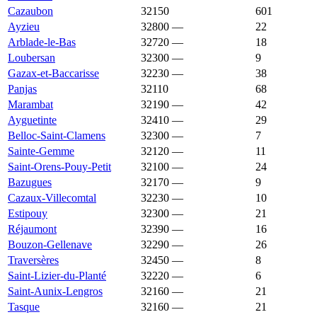
Cazaubon
32150
1 481 €
1 467 €
601
Ayzieu
32800
—
1 478 €
22
Arblade-le-Bas
32720
—
1 475 €
18
Loubersan
32300
—
1 474 €
9
Gazax-et-Baccarisse
32230
—
1 471 €
38
Panjas
32110
1 471 €
1 375 €
68
Marambat
32190
—
1 468 €
42
Ayguetinte
32410
—
1 467 €
29
Belloc-Saint-Clamens
32300
—
1 465 €
7
Sainte-Gemme
32120
—
1 461 €
11
Saint-Orens-Pouy-Petit
32100
—
1 458 €
24
Bazugues
32170
—
1 451 €
9
Cazaux-Villecomtal
32230
—
1 451 €
10
Estipouy
32300
—
1 447 €
21
Réjaumont
32390
—
1 444 €
16
Bouzon-Gellenave
32290
—
1 439 €
26
Traversères
32450
—
1 439 €
8
Saint-Lizier-du-Planté
32220
—
1 434 €
6
Saint-Aunix-Lengros
32160
—
1 433 €
21
Tasque
32160
—
1 433 €
21