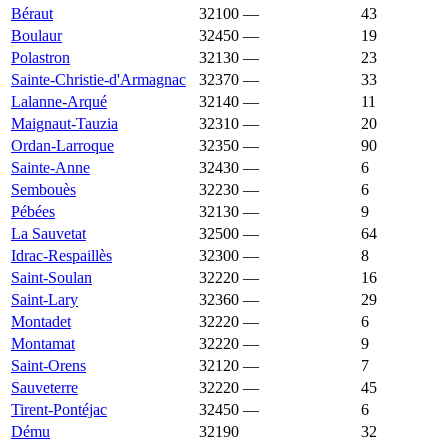
Béraut
32100
—
1 909 €
43
Boulaur
32450
—
1 904 €
19
Polastron
32130
—
1 904 €
23
Sainte-Christie-d'Armagnac
32370
—
1 903 €
33
Lalanne-Arqué
32140
—
1 902 €
11
Maignaut-Tauzia
32310
—
1 902 €
20
Ordan-Larroque
32350
—
1 901 €
90
Sainte-Anne
32430
—
1 900 €
6
Sembouès
32230
—
1 897 €
6
Pébées
32130
—
1 895 €
9
La Sauvetat
32500
—
1 889 €
64
Idrac-Respaillès
32300
—
1 888 €
8
Saint-Soulan
32220
—
1 887 €
16
Saint-Lary
32360
—
1 885 €
29
Montadet
32220
—
1 875 €
6
Montamat
32220
—
1 874 €
9
Saint-Orens
32120
—
1 872 €
7
Sauveterre
32220
—
1 868 €
45
Tirent-Pontéjac
32450
—
1 858 €
6
Dému
32190
1 850 €
1 188 €
32