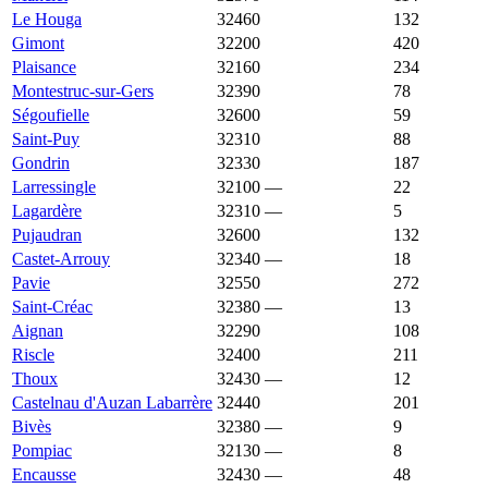
Le Houga
32460
4 406 €
1 293 €
132
Gimont
32200
3 620 €
1 823 €
420
Plaisance
32160
3 529 €
1 286 €
234
Montestruc-sur-Gers
32390
3 424 €
1 775 €
78
Ségoufielle
32600
3 191 €
2 697 €
59
Saint-Puy
32310
2 974 €
1 481 €
88
Gondrin
32330
2 952 €
1 564 €
187
Larressingle
32100
—
2 910 €
22
Lagardère
32310
—
2 856 €
5
Pujaudran
32600
2 784 €
3 007 €
132
Castet-Arrouy
32340
—
2 778 €
18
Pavie
32550
2 778 €
1 871 €
272
Saint-Créac
32380
—
2 750 €
13
Aignan
32290
2 739 €
1 333 €
108
Riscle
32400
2 683 €
1 200 €
211
Thoux
32430
—
2 653 €
12
Castelnau d'Auzan Labarrère
32440
2 643 €
1 410 €
201
Bivès
32380
—
2 640 €
9
Pompiac
32130
—
2 608 €
8
Encausse
32430
—
2 590 €
48