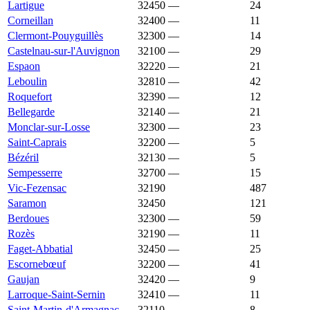
Lartigue
32450
—
2 063 €
24
Corneillan
32400
—
2 053 €
11
Clermont-Pouyguillès
32300
—
2 044 €
14
Castelnau-sur-l'Auvignon
32100
—
2 043 €
29
Espaon
32220
—
2 037 €
21
Leboulin
32810
—
2 020 €
42
Roquefort
32390
—
2 017 €
12
Bellegarde
32140
—
2 012 €
21
Monclar-sur-Losse
32300
—
2 005 €
23
Saint-Caprais
32200
—
2 004 €
5
Bézéril
32130
—
2 003 €
5
Sempesserre
32700
—
1 991 €
15
Vic-Fezensac
32190
1 990 €
1 341 €
487
Saramon
32450
1 989 €
1 394 €
121
Berdoues
32300
—
1 984 €
59
Rozès
32190
—
1 981 €
11
Faget-Abbatial
32450
—
1 980 €
25
Escornebœuf
32200
—
1 979 €
41
Gaujan
32420
—
1 971 €
9
Larroque-Saint-Sernin
32410
—
1 971 €
11
Saint-Martin-d'Armagnac
32110
—
1 968 €
8