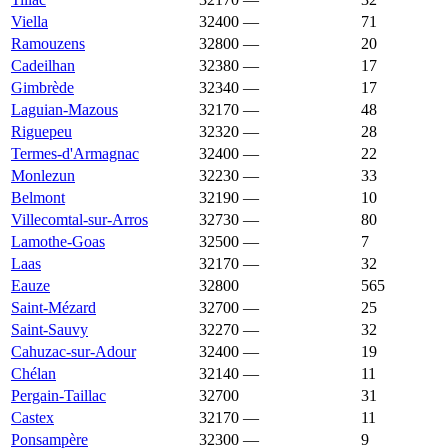
Viella
32400
—
1 379 €
71
Ramouzens
32800
—
1 377 €
20
Cadeilhan
32380
—
1 376 €
17
Gimbrède
32340
—
1 370 €
17
Laguian-Mazous
32170
—
1 370 €
48
Riguepeu
32320
—
1 370 €
28
Termes-d'Armagnac
32400
—
1 369 €
22
Monlezun
32230
—
1 368 €
33
Belmont
32190
—
1 367 €
10
Villecomtal-sur-Arros
32730
—
1 359 €
80
Lamothe-Goas
32500
—
1 355 €
7
Laas
32170
—
1 353 €
32
Eauze
32800
1 351 €
1 410 €
565
Saint-Mézard
32700
—
1 351 €
25
Saint-Sauvy
32270
—
1 341 €
32
Cahuzac-sur-Adour
32400
—
1 339 €
19
Chélan
32140
—
1 333 €
11
Pergain-Taillac
32700
1 333 €
1 698 €
31
Castex
32170
—
1 329 €
11
Ponsampère
32300
—
1 329 €
9