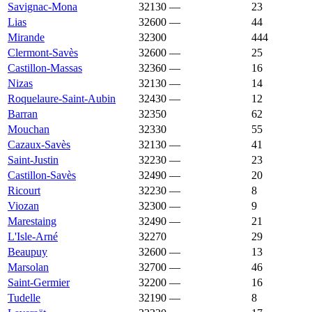
Savignac-Mona
32130
—
2 584 €
23
Lias
32600
—
2 579 €
44
Mirande
32300
2 576 €
1 449 €
444
Clermont-Savès
32600
—
2 555 €
25
Castillon-Massas
32360
—
2 521 €
16
Nizas
32130
—
2 513 €
14
Roquelaure-Saint-Aubin
32430
—
2 513 €
12
Barran
32350
2 500 €
1 423 €
62
Mouchan
32330
2 500 €
1 636 €
55
Cazaux-Savès
32130
—
2 490 €
41
Saint-Justin
32230
—
2 478 €
23
Castillon-Savès
32490
—
2 456 €
20
Ricourt
32230
—
2 445 €
8
Viozan
32300
—
2 439 €
9
Marestaing
32490
—
2 433 €
21
L'Isle-Arné
32270
2 400 €
2 018 €
29
Beaupuy
32600
—
2 398 €
13
Marsolan
32700
—
2 393 €
46
Saint-Germier
32200
—
2 367 €
16
Tudelle
32190
—
2 367 €
8