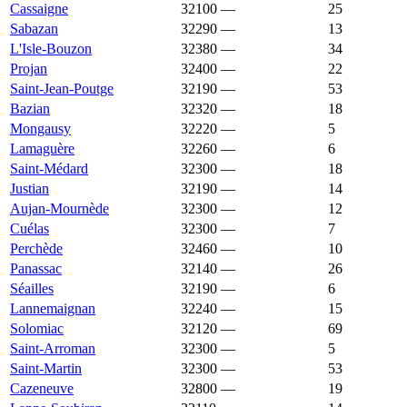
Cassaigne
32100
—
1 562 €
25
Sabazan
32290
—
1 562 €
13
L'Isle-Bouzon
32380
—
1 561 €
34
Projan
32400
—
1 557 €
22
Saint-Jean-Poutge
32190
—
1 556 €
53
Bazian
32320
—
1 551 €
18
Mongausy
32220
—
1 550 €
5
Lamaguère
32260
—
1 547 €
6
Saint-Médard
32300
—
1 547 €
18
Justian
32190
—
1 545 €
14
Aujan-Mournède
32300
—
1 543 €
12
Cuélas
32300
—
1 543 €
7
Perchède
32460
—
1 543 €
10
Panassac
32140
—
1 538 €
26
Séailles
32190
—
1 537 €
6
Lannemaignan
32240
—
1 535 €
15
Solomiac
32120
—
1 535 €
69
Saint-Arroman
32300
—
1 531 €
5
Saint-Martin
32300
—
1 531 €
53
Cazeneuve
32800
—
1 529 €
19