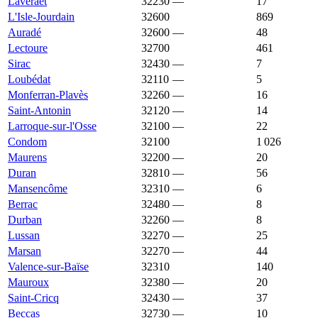
Laveraët
32230
—
2 364 €
17
L'Isle-Jourdain
32600
2 362 €
2 671 €
869
Auradé
32600
—
2 351 €
48
Lectoure
32700
2 351 €
1 723 €
461
Sirac
32430
—
2 328 €
7
Loubédat
32110
—
2 287 €
5
Monferran-Plavès
32260
—
2 282 €
16
Saint-Antonin
32120
—
2 267 €
14
Larroque-sur-l'Osse
32100
—
2 242 €
22
Condom
32100
2 241 €
1 340 €
1 026
Maurens
32200
—
2 205 €
20
Duran
32810
—
2 204 €
56
Mansencôme
32310
—
2 198 €
6
Berrac
32480
—
2 190 €
8
Durban
32260
—
2 181 €
8
Lussan
32270
—
2 176 €
25
Marsan
32270
—
2 165 €
44
Valence-sur-Baïse
32310
2 165 €
1 412 €
140
Mauroux
32380
—
2 164 €
20
Saint-Cricq
32430
—
2 163 €
37
Beccas
32730
—
2 156 €
10