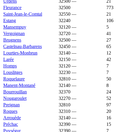
Urdens
32500
—
1 680 €
21
Fleurance
32500
1 678 €
1 529 €
773
Saint-Jean-le-Comtal
32550
—
1 669 €
21
Estang
32240
1 667 €
1 325 €
106
Mansempuy
32120
—
1 667 €
5
Vergoignan
32720
—
1 667 €
41
Brugnens
32500
—
1 665 €
27
Castelnau-Barbarens
32450
—
1 665 €
65
Lourties-Monbrun
32140
—
1 661 €
12
Larée
32150
—
1 660 €
42
Homps
32120
—
1 655 €
7
Louslitges
32230
—
1 655 €
7
Roquelaure
32810
—
1 651 €
50
Manent-Montané
32140
—
1 648 €
8
Bourrouillan
32370
1 647 €
1 421 €
24
Nougaroulet
32270
—
1 644 €
52
Preignan
32810
1 642 €
1 857 €
97
Roques
32310
—
1 638 €
20
Arrouède
32140
—
1 633 €
16
Préchac
32390
—
1 632 €
15
Puységur
32390
—
1 626 €
7