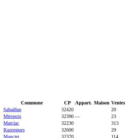
Commune
CP
Appart.
Maison
Ventes
Sabaillan
32420
16 680 €
1 875 €
20
Mirepoix
32390
—
14 294 €
23
Marciac
32230
10 000 €
1 619 €
313
Razengues
32600
8 153 €
2 682 €
29
Manciet
32370
5 533 €
1 222 €
114