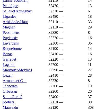
Lanne-Soubiran
32110
—
1 529 €
14
Pellefigue
32420
—
1 528 €
13
Salles-d'Armagnac
32370
—
1 524 €
6
Ligardes
32480
—
1 521 €
18
Arblade-le-Haut
32110
—
1 520 €
33
Magnan
32110
—
1 519 €
29
Pessoulens
32380
—
1 516 €
8
Puylausic
32220
—
1 511 €
16
Lavardens
32360
—
1 509 €
36
Roquebrune
32190
—
1 503 €
14
Bonas
32410
—
1 501 €
16
Garravet
32220
—
1 500 €
13
Lagarde
32700
—
1 500 €
11
Margouët-Meymes
32290
—
1 500 €
27
Cézan
32410
—
1 497 €
28
Armous-et-Cau
32230
—
1 495 €
8
Tachoires
32260
—
1 494 €
19
Orbessan
32260
—
1 492 €
20
Saint-Germé
32400
—
1 490 €
37
Sorbets
32110
—
1 488 €
30
Mauvezin
32120
1 486 €
1 620 €
308