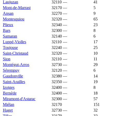
Laujuzan
32110
—
1 432 €
41
Mont-de-Marrast
32170
—
1 431 €
5
Ansan
32270
—
1 430 €
9
Montesquiou
32320
—
1 429 €
65
Plieux
32340
—
1 426 €
23
Bars
32300
—
1 422 €
8
Samaran
32140
—
1 422 €
6
Luppé-Violles
32110
—
1 420 €
17
Toujouse
32240
—
1 420 €
25
Saint-Christaud
32320
—
1 419 €
10
Sion
32110
—
1 418 €
11
Montégut-Arros
32730
—
1 416 €
29
Sérempuy
32120
—
1 413 €
6
Gaudonville
32380
—
1 412 €
14
Saint-Arailles
32350
—
1 412 €
19
Izotges
32400
—
1 408 €
8
Bernède
32400
—
1 403 €
18
Miramont-d'Astarac
32300
—
1 402 €
57
Miélan
32170
1 401 €
1 267 €
151
Haget
32730
—
1 381 €
32
Tillac
32170
—
1 381 €
32