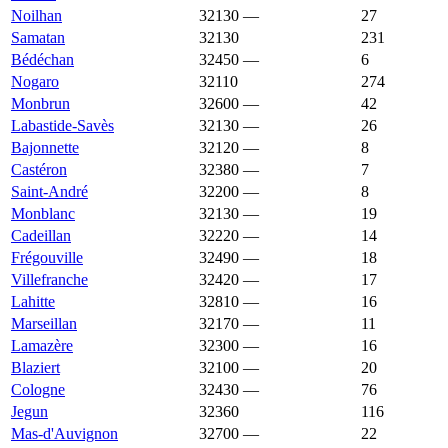
Noilhan
32130
—
2 156 €
27
Samatan
32130
2 156 €
2 042 €
231
Bédéchan
32450
—
2 153 €
6
Nogaro
32110
2 153 €
1 429 €
274
Monbrun
32600
—
2 152 €
42
Labastide-Savès
32130
—
2 150 €
26
Bajonnette
32120
—
2 149 €
8
Castéron
32380
—
2 140 €
7
Saint-André
32200
—
2 122 €
8
Monblanc
32130
—
2 118 €
19
Cadeillan
32220
—
2 105 €
14
Frégouville
32490
—
2 104 €
18
Villefranche
32420
—
2 104 €
17
Lahitte
32810
—
2 099 €
16
Marseillan
32170
—
2 092 €
11
Lamazère
32300
—
2 090 €
16
Blaziert
32100
—
2 087 €
20
Cologne
32430
—
2 077 €
76
Jegun
32360
2 069 €
1 451 €
116
Mas-d'Auvignon
32700
—
2 068 €
22