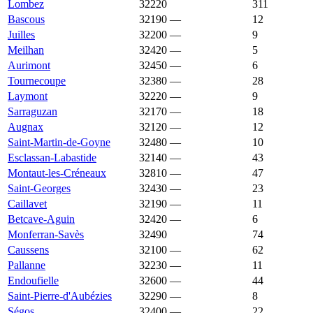
Lombez
32220
1 842 €
1 819 €
311
Bascous
32190
—
1 832 €
12
Juilles
32200
—
1 830 €
9
Meilhan
32420
—
1 829 €
5
Aurimont
32450
—
1 828 €
6
Tournecoupe
32380
—
1 827 €
28
Laymont
32220
—
1 825 €
9
Sarraguzan
32170
—
1 823 €
18
Augnax
32120
—
1 818 €
12
Saint-Martin-de-Goyne
32480
—
1 807 €
10
Esclassan-Labastide
32140
—
1 806 €
43
Montaut-les-Créneaux
32810
—
1 803 €
47
Saint-Georges
32430
—
1 800 €
23
Caillavet
32190
—
1 797 €
11
Betcave-Aguin
32420
—
1 796 €
6
Monferran-Savès
32490
1 792 €
2 044 €
74
Caussens
32100
—
1 783 €
62
Pallanne
32230
—
1 782 €
11
Endoufielle
32600
—
1 780 €
44
Saint-Pierre-d'Aubézies
32290
—
1 775 €
8
Ségos
32400
—
1 772 €
22