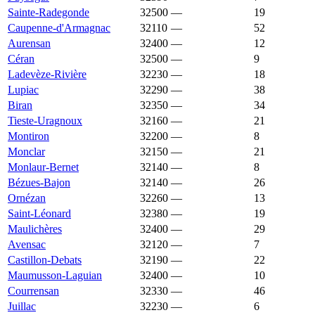
Sainte-Radegonde
32500
—
1 625 €
19
Caupenne-d'Armagnac
32110
—
1 624 €
52
Aurensan
32400
—
1 622 €
12
Céran
32500
—
1 619 €
9
Ladevèze-Rivière
32230
—
1 615 €
18
Lupiac
32290
—
1 606 €
38
Biran
32350
—
1 605 €
34
Tieste-Uragnoux
32160
—
1 600 €
21
Montiron
32200
—
1 595 €
8
Monclar
32150
—
1 594 €
21
Monlaur-Bernet
32140
—
1 594 €
8
Bézues-Bajon
32140
—
1 592 €
26
Ornézan
32260
—
1 585 €
13
Saint-Léonard
32380
—
1 583 €
19
Maulichères
32400
—
1 580 €
29
Avensac
32120
—
1 573 €
7
Castillon-Debats
32190
—
1 573 €
22
Maumusson-Laguian
32400
—
1 571 €
10
Courrensan
32330
—
1 570 €
46
Juillac
32230
—
1 566 €
6