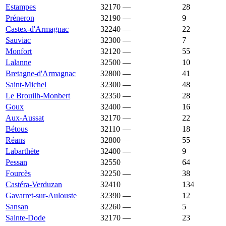
Estampes
32170
—
1 326 €
28
Préneron
32190
—
1 326 €
9
Castex-d'Armagnac
32240
—
1 319 €
22
Sauviac
32300
—
1 317 €
7
Monfort
32120
—
1 311 €
55
Lalanne
32500
—
1 306 €
10
Bretagne-d'Armagnac
32800
—
1 305 €
41
Saint-Michel
32300
—
1 304 €
48
Le Brouilh-Monbert
32350
—
1 300 €
28
Goux
32400
—
1 290 €
16
Aux-Aussat
32170
—
1 289 €
22
Bétous
32110
—
1 289 €
18
Réans
32800
—
1 286 €
55
Labarthète
32400
—
1 285 €
9
Pessan
32550
1 283 €
2 180 €
64
Fourcès
32250
—
1 279 €
38
Castéra-Verduzan
32410
1 270 €
1 298 €
134
Gavarret-sur-Aulouste
32390
—
1 270 €
12
Sansan
32260
—
1 270 €
5
Sainte-Dode
32170
—
1 267 €
23