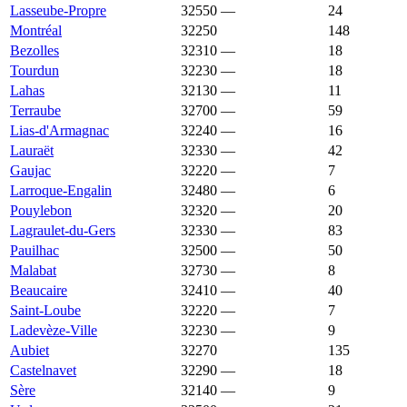
Lasseube-Propre
32550
—
1 727 €
24
Montréal
32250
1 724 €
1 489 €
148
Bezolles
32310
—
1 721 €
18
Tourdun
32230
—
1 721 €
18
Lahas
32130
—
1 718 €
11
Terraube
32700
—
1 716 €
59
Lias-d'Armagnac
32240
—
1 715 €
16
Lauraët
32330
—
1 712 €
42
Gaujac
32220
—
1 710 €
7
Larroque-Engalin
32480
—
1 710 €
6
Pouylebon
32320
—
1 709 €
20
Lagraulet-du-Gers
32330
—
1 700 €
83
Pauilhac
32500
—
1 696 €
50
Malabat
32730
—
1 692 €
8
Beaucaire
32410
—
1 691 €
40
Saint-Loube
32220
—
1 690 €
7
Ladevèze-Ville
32230
—
1 689 €
9
Aubiet
32270
1 688 €
1 803 €
135
Castelnavet
32290
—
1 687 €
18
Sère
32140
—
1 682 €
9