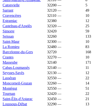
Catonvielle
32200
—
1 967 €
5
Sarrant
32120
—
1 967 €
49
Cravencères
32110
—
1 965 €
10
Estramiac
32380
1 962 €
1 157 €
12
Castelnau-d'Anglès
32320
—
1 960 €
25
Simorre
32420
1 956 €
1 304 €
59
Seissan
32260
1 953 €
1 699 €
133
Saint-Maur
32300
—
1 945 €
10
La Romieu
32480
—
1 943 €
83
Barcelonne-du-Gers
32720
1 939 €
1 514 €
168
Crastes
32270
—
1 939 €
10
Masseube
32140
1 938 €
1 146 €
171
Cabas-Loumassès
32140
—
1 933 €
11
Seysses-Savès
32130
—
1 929 €
12
Lasséran
32550
—
1 927 €
22
Moncorneil-Grazan
32260
—
1 927 €
14
Montégut
32550
—
1 923 €
51
Tournan
32420
—
1 917 €
22
Saint-Élix-d'Astarac
32450
—
1 915 €
21
Loussous-Débat
32290
—
1 913 €
13