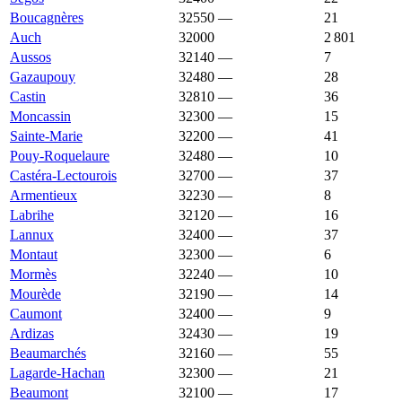
Boucagnères
32550
—
1 771 €
21
Auch
32000
1 769 €
1 844 €
2 801
Aussos
32140
—
1 768 €
7
Gazaupouy
32480
—
1 764 €
28
Castin
32810
—
1 763 €
36
Moncassin
32300
—
1 763 €
15
Sainte-Marie
32200
—
1 762 €
41
Pouy-Roquelaure
32480
—
1 761 €
10
Castéra-Lectourois
32700
—
1 758 €
37
Armentieux
32230
—
1 756 €
8
Labrihe
32120
—
1 755 €
16
Lannux
32400
—
1 755 €
37
Montaut
32300
—
1 754 €
6
Mormès
32240
—
1 752 €
10
Mourède
32190
—
1 751 €
14
Caumont
32400
—
1 750 €
9
Ardizas
32430
—
1 748 €
19
Beaumarchés
32160
—
1 746 €
55
Lagarde-Hachan
32300
—
1 746 €
21
Beaumont
32100
—
1 739 €
17