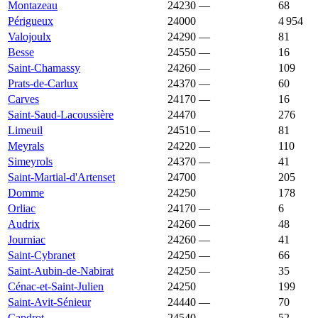
Montazeau
24230
—
2 288 €
68
Périgueux
24000
2 271 €
1 896 €
4 954
Valojoulx
24290
—
2 270 €
81
Besse
24550
—
2 269 €
16
Saint-Chamassy
24260
—
2 269 €
109
Prats-de-Carlux
24370
—
2 266 €
60
Carves
24170
—
2 262 €
16
Saint-Saud-Lacoussière
24470
2 257 €
1 225 €
276
Limeuil
24510
—
2 250 €
81
Meyrals
24220
—
2 250 €
110
Simeyrols
24370
—
2 250 €
41
Saint-Martial-d'Artenset
24700
2 245 €
1 447 €
205
Domme
24250
2 239 €
2 317 €
178
Orliac
24170
—
2 237 €
6
Audrix
24260
—
2 230 €
48
Journiac
24260
—
2 222 €
41
Saint-Cybranet
24250
—
2 216 €
66
Saint-Aubin-de-Nabirat
24250
—
2 215 €
35
Cénac-et-Saint-Julien
24250
2 214 €
2 147 €
199
Saint-Avit-Sénieur
24440
—
2 198 €
70
Capdrot
24540
—
2 189 €
52