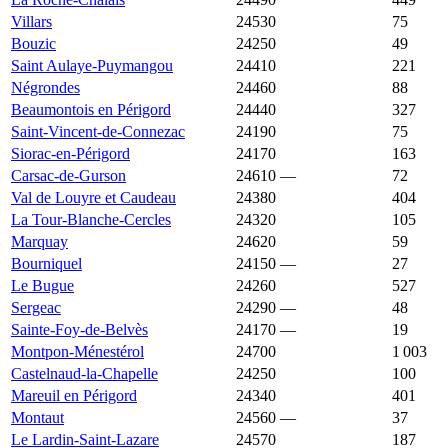
Villars
24530
5 233 €
1 129 €
75
Bouzic
24250
5 208 €
1 892 €
49
Saint Aulaye-Puymangou
24410
5 186 €
1 276 €
221
Négrondes
24460
4 798 €
1 327 €
88
Beaumontois en Périgord
24440
4 727 €
1 735 €
327
Saint-Vincent-de-Connezac
24190
4 509 €
1 388 €
75
Siorac-en-Périgord
24170
4 372 €
1 598 €
163
Carsac-de-Gurson
24610
—
4 359 €
72
Val de Louyre et Caudeau
24380
3 950 €
2 132 €
404
La Tour-Blanche-Cercles
24320
3 911 €
1 276 €
105
Marquay
24620
3 896 €
2 188 €
59
Bourniquel
24150
—
3 798 €
27
Le Bugue
24260
3 798 €
1 748 €
527
Sergeac
24290
—
3 789 €
48
Sainte-Foy-de-Belvès
24170
—
3 567 €
19
Montpon-Ménestérol
24700
3 500 €
1 552 €
1 003
Castelnaud-la-Chapelle
24250
3 485 €
2 685 €
100
Mareuil en Périgord
24340
3 480 €
1 301 €
401
Montaut
24560
—
3 480 €
37
Le Lardin-Saint-Lazare
24570
3 444 €
1 326 €
187