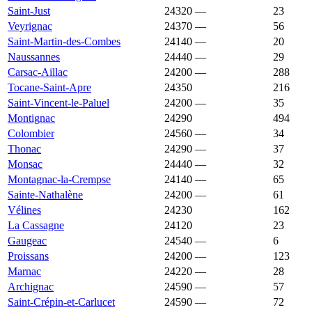
Saint-Just
24320
—
2 421 €
23
Veyrignac
24370
—
2 419 €
56
Saint-Martin-des-Combes
24140
—
2 417 €
20
Naussannes
24440
—
2 398 €
29
Carsac-Aillac
24200
—
2 384 €
288
Tocane-Saint-Apre
24350
2 384 €
1 532 €
216
Saint-Vincent-le-Paluel
24200
—
2 376 €
35
Montignac
24290
2 365 €
1 800 €
494
Colombier
24560
—
2 344 €
34
Thonac
24290
—
2 340 €
37
Monsac
24440
—
2 337 €
32
Montagnac-la-Crempse
24140
—
2 332 €
65
Sainte-Nathalène
24200
—
2 330 €
61
Vélines
24230
2 321 €
1 562 €
162
La Cassagne
24120
2 317 €
1 757 €
23
Gaugeac
24540
—
2 314 €
6
Proissans
24200
—
2 305 €
123
Marnac
24220
—
2 293 €
28
Archignac
24590
—
2 291 €
57
Saint-Crépin-et-Carlucet
24590
—
2 289 €
72