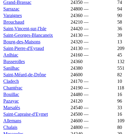
Grand-Brassac
24350
—
1 622 €
74
Sarrazac
24800
—
1 622 €
94
Varaignes
24360
—
1 620 €
90
Brouchaud
24210
—
1 619 €
58
Saint-Vincent-sur-l'Isle
24420
—
1 616 €
36
Saint-Georges-Blancaneix
24130
—
1 615 €
39
Bourg-des-Maisons
24320
—
1 613 €
13
Saint-Pierre-d'Eyraud
24130
—
1 607 €
209
Anlhiac
24160
—
1 600 €
45
Busserolles
24360
1 600 €
1 439 €
132
Sanilhac
24380
1 600 €
1 837 €
551
Saint-Méard-de-Drône
24600
1 599 €
1 121 €
82
Cladech
24170
—
1 594 €
10
Chantérac
24190
—
1 590 €
118
Bouillac
24480
—
1 588 €
16
Pazayac
24120
1 585 €
1 591 €
96
Marsalès
24540
—
1 584 €
33
Saint-Capraise-d'Eymet
24500
—
1 584 €
16
Allemans
24600
—
1 582 €
109
Chalais
24800
—
1 582 €
80
Mescoules
24240
—
1 581 €
29