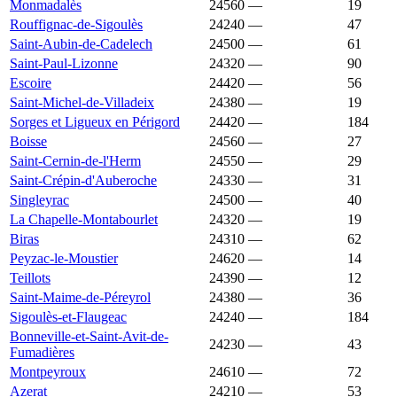
Monmadalès
24560
—
1 715 €
19
Rouffignac-de-Sigoulès
24240
—
1 714 €
47
Saint-Aubin-de-Cadelech
24500
—
1 714 €
61
Saint-Paul-Lizonne
24320
—
1 711 €
90
Escoire
24420
—
1 705 €
56
Saint-Michel-de-Villadeix
24380
—
1 702 €
19
Sorges et Ligueux en Périgord
24420
—
1 701 €
184
Boisse
24560
—
1 697 €
27
Saint-Cernin-de-l'Herm
24550
—
1 696 €
29
Saint-Crépin-d'Auberoche
24330
—
1 696 €
31
Singleyrac
24500
—
1 696 €
40
La Chapelle-Montabourlet
24320
—
1 692 €
19
Biras
24310
—
1 690 €
62
Peyzac-le-Moustier
24620
—
1 687 €
14
Teillots
24390
—
1 687 €
12
Saint-Maime-de-Péreyrol
24380
—
1 679 €
36
Sigoulès-et-Flaugeac
24240
—
1 676 €
184
Bonneville-et-Saint-Avit-de-
24230
—
1 669 €
43
Fumadières
Montpeyroux
24610
—
1 663 €
72
Azerat
24210
—
1 660 €
53