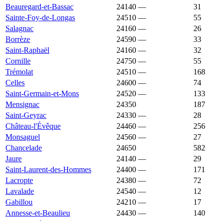
Beauregard-et-Bassac
24140
—
1 750 €
31
Sainte-Foy-de-Longas
24510
—
1 747 €
55
Salagnac
24160
—
1 747 €
26
Borrèze
24590
—
1 746 €
33
Saint-Raphaël
24160
—
1 744 €
32
Cornille
24750
—
1 739 €
55
Trémolat
24510
—
1 739 €
168
Celles
24600
—
1 737 €
74
Saint-Germain-et-Mons
24520
—
1 736 €
133
Mensignac
24350
1 735 €
1 689 €
187
Saint-Geyrac
24330
—
1 735 €
28
Château-l'Évêque
24460
—
1 734 €
256
Monsaguel
24560
—
1 731 €
27
Chancelade
24650
1 722 €
1 859 €
582
Jaure
24140
—
1 722 €
29
Saint-Laurent-des-Hommes
24400
—
1 721 €
171
Lacropte
24380
—
1 720 €
72
Lavalade
24540
—
1 720 €
12
Gabillou
24210
—
1 719 €
17
Annesse-et-Beaulieu
24430
—
1 716 €
140