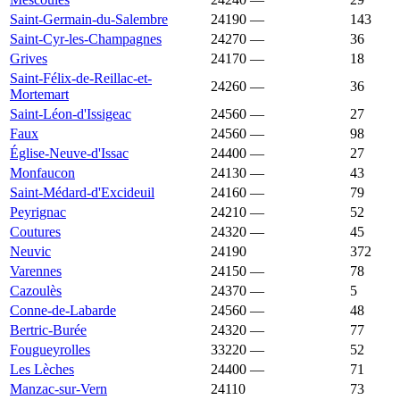
Saint-Germain-du-Salembre
24190
—
1 580 €
143
Saint-Cyr-les-Champagnes
24270
—
1 579 €
36
Grives
24170
—
1 577 €
18
Saint-Félix-de-Reillac-et-
24260
—
1 577 €
36
Mortemart
Saint-Léon-d'Issigeac
24560
—
1 575 €
27
Faux
24560
—
1 573 €
98
Église-Neuve-d'Issac
24400
—
1 564 €
27
Monfaucon
24130
—
1 558 €
43
Saint-Médard-d'Excideuil
24160
—
1 558 €
79
Peyrignac
24210
—
1 557 €
52
Coutures
24320
—
1 554 €
45
Neuvic
24190
1 553 €
1 522 €
372
Varennes
24150
—
1 551 €
78
Cazoulès
24370
—
1 545 €
5
Conne-de-Labarde
24560
—
1 544 €
48
Bertric-Burée
24320
—
1 542 €
77
Fougueyrolles
33220
—
1 542 €
52
Les Lèches
24400
—
1 541 €
71
Manzac-sur-Vern
24110
1 533 €
1 612 €
73