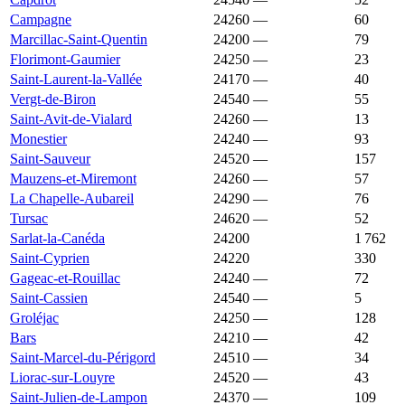
Campagne
24260
—
2 186 €
60
Marcillac-Saint-Quentin
24200
—
2 185 €
79
Florimont-Gaumier
24250
—
2 183 €
23
Saint-Laurent-la-Vallée
24170
—
2 178 €
40
Vergt-de-Biron
24540
—
2 177 €
55
Saint-Avit-de-Vialard
24260
—
2 174 €
13
Monestier
24240
—
2 170 €
93
Saint-Sauveur
24520
—
2 170 €
157
Mauzens-et-Miremont
24260
—
2 162 €
57
La Chapelle-Aubareil
24290
—
2 133 €
76
Tursac
24620
—
2 116 €
52
Sarlat-la-Canéda
24200
2 109 €
2 188 €
1 762
Saint-Cyprien
24220
2 095 €
1 778 €
330
Gageac-et-Rouillac
24240
—
2 089 €
72
Saint-Cassien
24540
—
2 083 €
5
Groléjac
24250
—
2 082 €
128
Bars
24210
—
2 076 €
42
Saint-Marcel-du-Périgord
24510
—
2 076 €
34
Liorac-sur-Louyre
24520
—
2 072 €
43
Saint-Julien-de-Lampon
24370
—
2 072 €
109