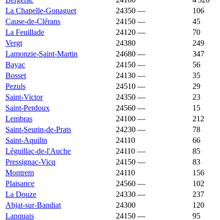
La Chapelle-Gonaguet
24350
—
1 810 €
106
Cause-de-Clérans
24150
—
1 806 €
45
La Feuillade
24120
—
1 806 €
70
Vergt
24380
1 803 €
1 457 €
249
Lamonzie-Saint-Martin
24680
—
1 800 €
347
Bayac
24150
—
1 797 €
56
Bosset
24130
—
1 796 €
35
Pezuls
24510
—
1 794 €
29
Saint-Victor
24350
—
1 793 €
23
Saint-Perdoux
24560
—
1 792 €
15
Lembras
24100
—
1 788 €
212
Saint-Seurin-de-Prats
24230
—
1 787 €
78
Saint-Aquilin
24110
1 783 €
1 553 €
66
Léguillac-de-l'Auche
24110
—
1 780 €
85
Pressignac-Vicq
24150
—
1 778 €
83
Montrem
24110
1 766 €
1 598 €
156
Plaisance
24560
—
1 765 €
102
La Douze
24330
—
1 764 €
237
Abjat-sur-Bandiat
24300
1 763 €
1 399 €
120
Lanquais
24150
—
1 758 €
95