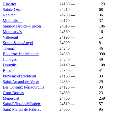
Ginestet
24130
—
1 660 €
123
Sainte-Orse
24210
—
1 660 €
68
Nabirat
24250
—
1 658 €
36
Monplaisant
24170
—
1 656 €
37
Saint-Méard-de-Gurçon
24610
—
1 655 €
106
Monmarvès
24560
—
1 654 €
16
Vallereuil
24190
—
1 654 €
15
Sceau-Saint-Angel
24300
—
1 652 €
8
Thénac
24240
—
1 652 €
46
Boulazac Isle Manoire
24330
1 648 €
1 964 €
990
Cunèges
24240
—
1 648 €
49
Douville
24140
—
1 648 €
108
Bussac
24350
—
1 647 €
41
Preyssac-d'Excideuil
24160
—
1 644 €
33
Saint-Amand-de-Vergt
24380
—
1 636 €
29
Les Coteaux Périgourdins
24120
—
1 635 €
33
Grun-Bordas
24380
—
1 628 €
23
Ménesplet
24700
—
1 626 €
259
Saint-Félix-de-Villadeix
24510
—
1 625 €
57
Saint-Martin-de-Ribérac
24600
—
1 623 €
95