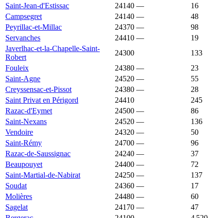
Saint-Jean-d'Estissac
24140
—
1 850 €
16
Campsegret
24140
—
1 846 €
48
Peyrillac-et-Millac
24370
—
1 843 €
98
Servanches
24410
—
1 841 €
19
Javerlhac-et-la-Chapelle-Saint-
24300
1 838 €
1 146 €
133
Robert
Fouleix
24380
—
1 837 €
23
Saint-Agne
24520
—
1 837 €
55
Creyssensac-et-Pissot
24380
—
1 833 €
28
Saint Privat en Périgord
24410
1 831 €
1 496 €
245
Razac-d'Eymet
24500
—
1 830 €
86
Saint-Nexans
24520
—
1 829 €
136
Vendoire
24320
—
1 829 €
50
Saint-Rémy
24700
—
1 822 €
96
Razac-de-Saussignac
24240
—
1 820 €
37
Beaupouyet
24400
—
1 819 €
72
Saint-Martial-de-Nabirat
24250
—
1 818 €
137
Soudat
24360
—
1 818 €
17
Molières
24480
—
1 816 €
60
Sagelat
24170
—
1 816 €
47
Bergerac
24100
1 811 €
1 748 €
4 520