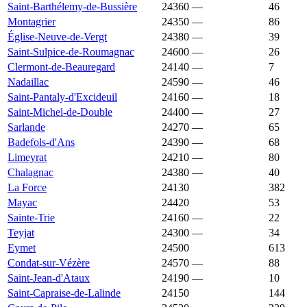
Saint-Barthélemy-de-Bussière
24360
—
1 527 €
46
Montagrier
24350
—
1 526 €
86
Église-Neuve-de-Vergt
24380
—
1 522 €
39
Saint-Sulpice-de-Roumagnac
24600
—
1 518 €
26
Clermont-de-Beauregard
24140
—
1 514 €
7
Nadaillac
24590
—
1 514 €
46
Saint-Pantaly-d'Excideuil
24160
—
1 512 €
18
Saint-Michel-de-Double
24400
—
1 510 €
27
Sarlande
24270
—
1 508 €
65
Badefols-d'Ans
24390
—
1 507 €
68
Limeyrat
24210
—
1 506 €
80
Chalagnac
24380
—
1 500 €
40
La Force
24130
1 500 €
1 750 €
382
Mayac
24420
1 500 €
1 446 €
53
Sainte-Trie
24160
—
1 500 €
22
Teyjat
24300
—
1 500 €
34
Eymet
24500
1 494 €
1 793 €
613
Condat-sur-Vézère
24570
—
1 492 €
88
Saint-Jean-d'Ataux
24190
—
1 492 €
10
Saint-Capraise-de-Lalinde
24150
1 489 €
1 404 €
144