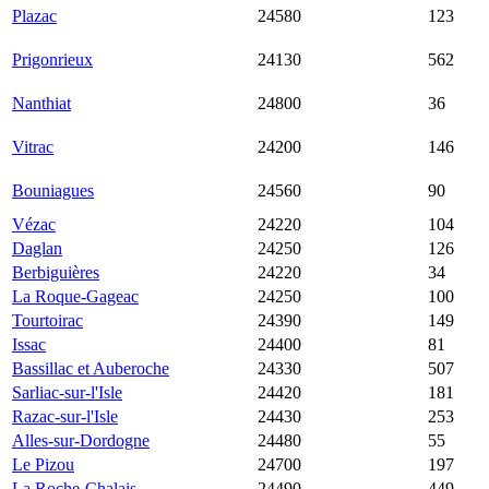
13 917
Plazac
24580
2 460 €
123
€
13 670
Prigonrieux
24130
1 752 €
562
€
13 227
Nanthiat
24800
1 615 €
36
€
11 003
Vitrac
24200
2 579 €
146
€
10 143
Bouniagues
24560
1 633 €
90
€
Vézac
24220
9 880 €
2 375 €
104
Daglan
24250
9 677 €
2 294 €
126
Berbiguières
24220
9 473 €
2 658 €
34
La Roque-Gageac
24250
9 447 €
2 756 €
100
Tourtoirac
24390
9 412 €
1 388 €
149
Issac
24400
8 468 €
1 712 €
81
Bassillac et Auberoche
24330
8 371 €
1 858 €
507
Sarliac-sur-l'Isle
24420
8 000 €
1 784 €
181
Razac-sur-l'Isle
24430
7 245 €
1 629 €
253
Alles-sur-Dordogne
24480
7 162 €
1 861 €
55
Le Pizou
24700
5 758 €
1 567 €
197
La Roche-Chalais
24490
5 703 €
1 500 €
449