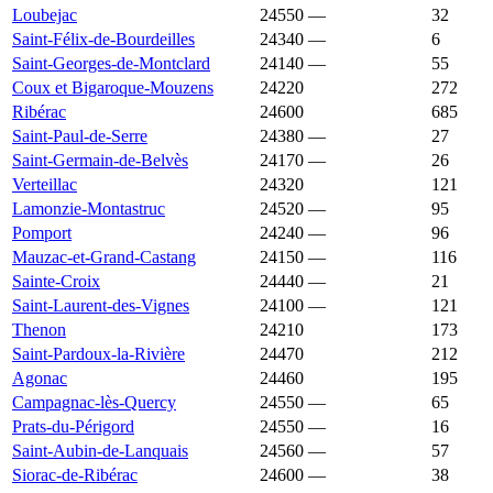
Loubejac
24550
—
2 071 €
32
Saint-Félix-de-Bourdeilles
24340
—
2 069 €
6
Saint-Georges-de-Montclard
24140
—
2 067 €
55
Coux et Bigaroque-Mouzens
24220
2 066 €
2 214 €
272
Ribérac
24600
2 066 €
1 327 €
685
Saint-Paul-de-Serre
24380
—
2 062 €
27
Saint-Germain-de-Belvès
24170
—
2 050 €
26
Verteillac
24320
2 050 €
1 250 €
121
Lamonzie-Montastruc
24520
—
2 049 €
95
Pomport
24240
—
2 045 €
96
Mauzac-et-Grand-Castang
24150
—
2 036 €
116
Sainte-Croix
24440
—
2 030 €
21
Saint-Laurent-des-Vignes
24100
—
2 028 €
121
Thenon
24210
2 016 €
1 338 €
173
Saint-Pardoux-la-Rivière
24470
2 000 €
1 219 €
212
Agonac
24460
1 993 €
1 657 €
195
Campagnac-lès-Quercy
24550
—
1 988 €
65
Prats-du-Périgord
24550
—
1 985 €
16
Saint-Aubin-de-Lanquais
24560
—
1 985 €
57
Siorac-de-Ribérac
24600
—
1 985 €
38