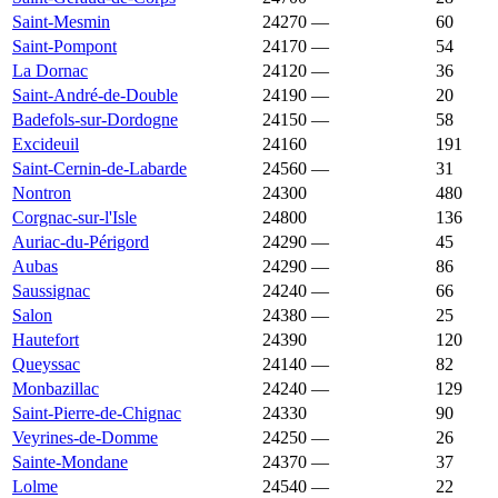
Saint-Mesmin
24270
—
1 895 €
60
Saint-Pompont
24170
—
1 895 €
54
La Dornac
24120
—
1 894 €
36
Saint-André-de-Double
24190
—
1 891 €
20
Badefols-sur-Dordogne
24150
—
1 890 €
58
Excideuil
24160
1 887 €
1 306 €
191
Saint-Cernin-de-Labarde
24560
—
1 875 €
31
Nontron
24300
1 872 €
1 076 €
480
Corgnac-sur-l'Isle
24800
1 871 €
1 431 €
136
Auriac-du-Périgord
24290
—
1 868 €
45
Aubas
24290
—
1 865 €
86
Saussignac
24240
—
1 865 €
66
Salon
24380
—
1 864 €
25
Hautefort
24390
1 857 €
1 209 €
120
Queyssac
24140
—
1 857 €
82
Monbazillac
24240
—
1 855 €
129
Saint-Pierre-de-Chignac
24330
1 855 €
1 808 €
90
Veyrines-de-Domme
24250
—
1 855 €
26
Sainte-Mondane
24370
—
1 853 €
37
Lolme
24540
—
1 850 €
22