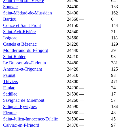
Saint-Léon-sur-Vézère
24290
—
2 737 €
64
Sourzac
24400
2 717 €
1 442 €
133
Saint-Médard-de-Mussidan
24400
2 646 €
1 434 €
162
Bardou
24560
—
2 640 €
6
Couze-et-Saint-Front
24150
2 608 €
1 656 €
144
Saint-Avit-Rivière
24540
—
2 596 €
21
Issigeac
24560
2 587 €
1 753 €
118
Castels et Bézenac
24220
2 586 €
2 117 €
129
Montferrand-du-Périgord
24440
—
2 585 €
39
Saint-Rabier
24210
2 582 €
1 534 €
93
Le Buisson-de-Cadouin
24480
2 578 €
1 796 €
381
Antonne-et-Trigonant
24420
2 537 €
1 650 €
125
Paunat
24510
—
2 530 €
98
Thiviers
24800
2 526 €
1 147 €
471
Fanlac
24290
—
2 485 €
24
Sadillac
24500
—
2 474 €
17
Savignac-de-Miremont
24260
—
2 471 €
57
Salignac-Eyvigues
24590
2 466 €
1 821 €
184
Fleurac
24580
—
2 453 €
48
Saint-Julien-Innocence-Eulalie
24500
—
2 444 €
45
Calviac-en-Périgord
24370
—
2 438 €
97