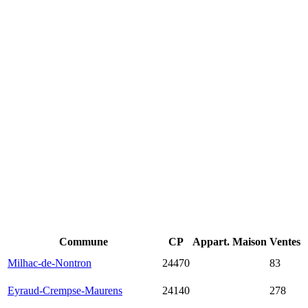
Commune
CP
Appart.
Maison
Ventes
17 567
Milhac-de-Nontron
24470
1 381 €
83
€
16 226
Eyraud-Crempse-Maurens
24140
1 693 €
278
€