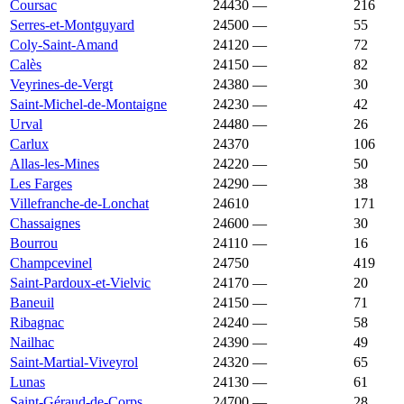
Coursac
24430
—
1 983 €
216
Serres-et-Montguyard
24500
—
1 982 €
55
Coly-Saint-Amand
24120
—
1 979 €
72
Calès
24150
—
1 975 €
82
Veyrines-de-Vergt
24380
—
1 962 €
30
Saint-Michel-de-Montaigne
24230
—
1 954 €
42
Urval
24480
—
1 954 €
26
Carlux
24370
1 944 €
1 854 €
106
Allas-les-Mines
24220
—
1 943 €
50
Les Farges
24290
—
1 936 €
38
Villefranche-de-Lonchat
24610
1 936 €
1 398 €
171
Chassaignes
24600
—
1 934 €
30
Bourrou
24110
—
1 929 €
16
Champcevinel
24750
1 926 €
2 000 €
419
Saint-Pardoux-et-Vielvic
24170
—
1 923 €
20
Baneuil
24150
—
1 918 €
71
Ribagnac
24240
—
1 908 €
58
Nailhac
24390
—
1 905 €
49
Saint-Martial-Viveyrol
24320
—
1 905 €
65
Lunas
24130
—
1 903 €
61
Saint-Géraud-de-Corps
24700
—
1 896 €
28