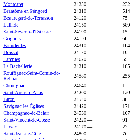
Montcaret
24230
3 444 €
1 621 €
232
Brantôme en Périgord
24310
3 417 €
1 613 €
514
Beauregard-de-Terrasson
24120
3 299 €
1 588 €
75
Lalinde
24150
3 236 €
1 795 €
589
Saint-Séverin-d'Estissac
24190
—
3 212 €
15
Grignols
24110
3 169 €
1 696 €
60
Bourdeilles
24310
3 135 €
1 606 €
104
Doissat
24170
—
3 025 €
19
Tamniès
24620
—
2 933 €
55
La Bachellerie
24210
2 885 €
1 545 €
185
Rouffignac-Saint-Cernin-de-
24580
2 879 €
1 920 €
255
Reilhac
Chourgnac
24640
—
2 870 €
11
Saint-André-d'Allas
24200
—
2 863 €
120
Biron
24540
—
2 844 €
38
Savignac-les-Églises
24420
2 833 €
1 600 €
171
Champagnac-de-Belair
24530
2 808 €
1 647 €
107
Saint-Vincent-de-Cosse
24220
—
2 763 €
91
Larzac
24170
—
2 752 €
23
Saint-Jean-de-Côle
24800
2 745 €
1 659 €
76