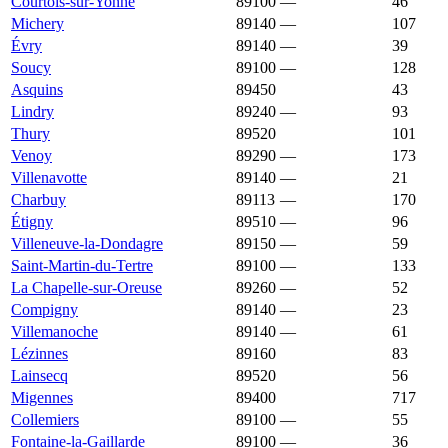
Courtois-sur-Yonne
89100
—
1 772 €
46
Michery
89140
—
1 771 €
107
Évry
89140
—
1 747 €
39
Soucy
89100
—
1 744 €
128
Asquins
89450
1 731 €
1 272 €
43
Lindry
89240
—
1 731 €
93
Thury
89520
1 700 €
1 078 €
101
Venoy
89290
—
1 700 €
173
Villenavotte
89140
—
1 699 €
21
Charbuy
89113
—
1 696 €
170
Étigny
89510
—
1 694 €
96
Villeneuve-la-Dondagre
89150
—
1 693 €
59
Saint-Martin-du-Tertre
89100
—
1 691 €
133
La Chapelle-sur-Oreuse
89260
—
1 690 €
52
Compigny
89140
—
1 688 €
23
Villemanoche
89140
—
1 672 €
61
Lézinnes
89160
1 668 €
960 €
83
Lainsecq
89520
1 667 €
1 204 €
56
Migennes
89400
1 667 €
1 313 €
717
Collemiers
89100
—
1 660 €
55
Fontaine-la-Gaillarde
89100
—
1 647 €
36