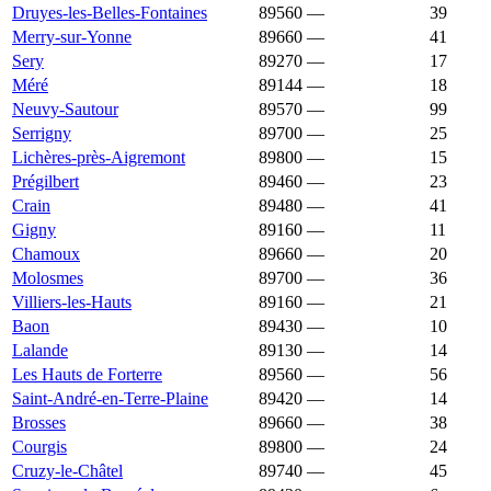
Druyes-les-Belles-Fontaines
89560
—
949 €
39
Merry-sur-Yonne
89660
—
948 €
41
Sery
89270
—
944 €
17
Méré
89144
—
939 €
18
Neuvy-Sautour
89570
—
939 €
99
Serrigny
89700
—
938 €
25
Lichères-près-Aigremont
89800
—
932 €
15
Prégilbert
89460
—
932 €
23
Crain
89480
—
931 €
41
Gigny
89160
—
927 €
11
Chamoux
89660
—
926 €
20
Molosmes
89700
—
926 €
36
Villiers-les-Hauts
89160
—
926 €
21
Baon
89430
—
922 €
10
Lalande
89130
—
913 €
14
Les Hauts de Forterre
89560
—
912 €
56
Saint-André-en-Terre-Plaine
89420
—
909 €
14
Brosses
89660
—
908 €
38
Courgis
89800
—
907 €
24
Cruzy-le-Châtel
89740
—
900 €
45