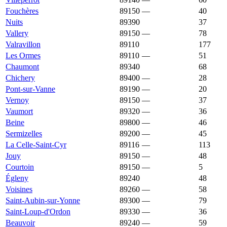
Fouchères
89150
—
1 468 €
40
Nuits
89390
1 463 €
783 €
37
Vallery
89150
—
1 458 €
78
Valravillon
89110
1 457 €
1 419 €
177
Les Ormes
89110
—
1 454 €
51
Chaumont
89340
1 452 €
1 739 €
68
Chichery
89400
—
1 450 €
28
Pont-sur-Vanne
89190
—
1 450 €
20
Vernoy
89150
—
1 450 €
37
Vaumort
89320
—
1 447 €
36
Beine
89800
—
1 443 €
46
Sermizelles
89200
—
1 442 €
45
La Celle-Saint-Cyr
89116
—
1 437 €
113
Jouy
89150
—
1 436 €
48
Courtoin
89150
—
1 433 €
5
Égleny
89240
1 429 €
1 330 €
48
Voisines
89260
—
1 428 €
58
Saint-Aubin-sur-Yonne
89300
—
1 427 €
79
Saint-Loup-d'Ordon
89330
—
1 423 €
36
Beauvoir
89240
—
1 419 €
59