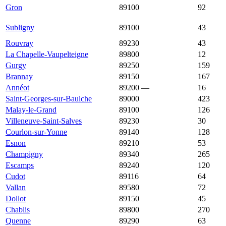
11 844
Gron
89100
1 863 €
92
€
10 159
Subligny
89100
1 732 €
43
€
Rouvray
89230
8 333 €
1 592 €
43
La Chapelle-Vaupelteigne
89800
7 333 €
1 000 €
12
Gurgy
89250
6 975 €
2 000 €
159
Brannay
89150
6 372 €
1 793 €
167
Annéot
89200
—
6 000 €
16
Saint-Georges-sur-Baulche
89000
5 711 €
1 886 €
423
Malay-le-Grand
89100
5 333 €
1 855 €
126
Villeneuve-Saint-Salves
89230
5 241 €
1 809 €
30
Courlon-sur-Yonne
89140
4 915 €
1 688 €
128
Esnon
89210
4 870 €
1 251 €
53
Champigny
89340
4 861 €
1 697 €
265
Escamps
89240
4 700 €
1 573 €
120
Cudot
89116
4 412 €
1 302 €
64
Vallan
89580
4 371 €
1 302 €
72
Dollot
89150
4 317 €
1 434 €
45
Chablis
89800
4 290 €
1 612 €
270
Quenne
89290
4 212 €
1 600 €
63