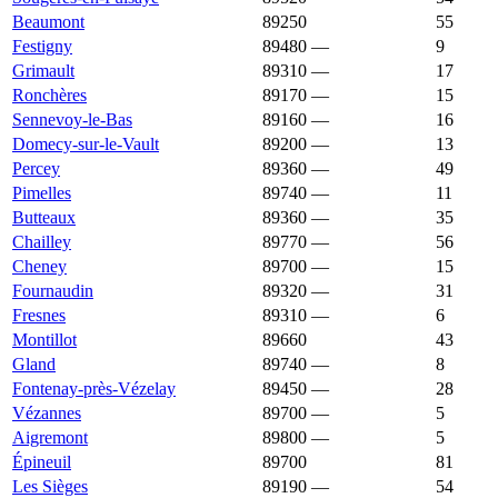
Beaumont
89250
1 000 €
1 354 €
55
Festigny
89480
—
1 000 €
9
Grimault
89310
—
1 000 €
17
Ronchères
89170
—
1 000 €
15
Sennevoy-le-Bas
89160
—
998 €
16
Domecy-sur-le-Vault
89200
—
988 €
13
Percey
89360
—
987 €
49
Pimelles
89740
—
986 €
11
Butteaux
89360
—
981 €
35
Chailley
89770
—
975 €
56
Cheney
89700
—
964 €
15
Fournaudin
89320
—
964 €
31
Fresnes
89310
—
962 €
6
Montillot
89660
962 €
920 €
43
Gland
89740
—
960 €
8
Fontenay-près-Vézelay
89450
—
958 €
28
Vézannes
89700
—
958 €
5
Aigremont
89800
—
957 €
5
Épineuil
89700
956 €
1 117 €
81
Les Sièges
89190
—
950 €
54