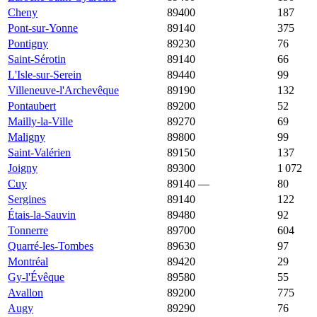
Cheny
89400
2 386 €
1 311 €
187
Pont-sur-Yonne
89140
2 373 €
1 617 €
375
Pontigny
89230
2 368 €
1 209 €
76
Saint-Sérotin
89140
2 344 €
1 617 €
66
L'Isle-sur-Serein
89440
2 250 €
1 000 €
99
Villeneuve-l'Archevêque
89190
2 233 €
848 €
132
Pontaubert
89200
2 219 €
1 393 €
52
Mailly-la-Ville
89270
2 140 €
1 036 €
69
Maligny
89800
2 132 €
1 348 €
99
Saint-Valérien
89150
2 131 €
1 631 €
137
Joigny
89300
2 089 €
1 382 €
1 072
Cuy
89140
—
2 074 €
80
Sergines
89140
2 062 €
1 555 €
122
Étais-la-Sauvin
89480
2 055 €
833 €
92
Tonnerre
89700
2 000 €
1 019 €
604
Quarré-les-Tombes
89630
1 980 €
1 325 €
97
Montréal
89420
1 976 €
1 713 €
29
Gy-l'Évêque
89580
1 960 €
1 121 €
55
Avallon
89200
1 957 €
1 528 €
775
Augy
89290
1 950 €
1 878 €
76