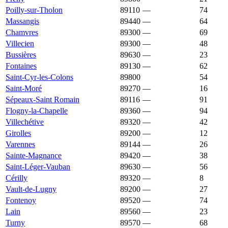
Poilly-sur-Tholon
89110
—
1 307 €
74
Massangis
89440
—
1 304 €
64
Chamvres
89300
—
1 300 €
69
Villecien
89300
—
1 296 €
48
Bussières
89630
—
1 295 €
23
Fontaines
89130
—
1 294 €
62
Saint-Cyr-les-Colons
89800
1 286 €
1 000 €
54
Saint-Moré
89270
—
1 286 €
16
Sépeaux-Saint Romain
89116
—
1 286 €
91
Flogny-la-Chapelle
89360
—
1 283 €
94
Villechétive
89320
—
1 273 €
42
Girolles
89200
—
1 268 €
12
Varennes
89144
—
1 268 €
26
Sainte-Magnance
89420
—
1 264 €
38
Saint-Léger-Vauban
89630
—
1 260 €
56
Cérilly
89320
—
1 259 €
8
Vault-de-Lugny
89200
—
1 259 €
27
Fontenoy
89520
—
1 244 €
74
Lain
89560
—
1 244 €
23
Turny
89570
—
1 242 €
68