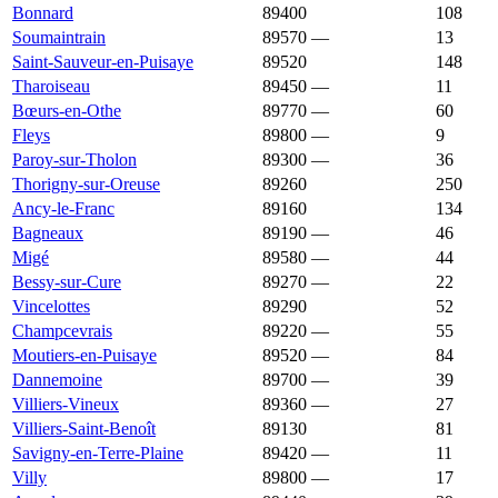
Bonnard
89400
1 239 €
1 553 €
108
Soumaintrain
89570
—
1 233 €
13
Saint-Sauveur-en-Puisaye
89520
1 227 €
1 290 €
148
Tharoiseau
89450
—
1 226 €
11
Bœurs-en-Othe
89770
—
1 224 €
60
Fleys
89800
—
1 222 €
9
Paroy-sur-Tholon
89300
—
1 219 €
36
Thorigny-sur-Oreuse
89260
1 219 €
1 380 €
250
Ancy-le-Franc
89160
1 209 €
685 €
134
Bagneaux
89190
—
1 207 €
46
Migé
89580
—
1 207 €
44
Bessy-sur-Cure
89270
—
1 204 €
22
Vincelottes
89290
1 204 €
1 249 €
52
Champcevrais
89220
—
1 203 €
55
Moutiers-en-Puisaye
89520
—
1 201 €
84
Dannemoine
89700
—
1 196 €
39
Villiers-Vineux
89360
—
1 193 €
27
Villiers-Saint-Benoît
89130
1 190 €
943 €
81
Savigny-en-Terre-Plaine
89420
—
1 188 €
11
Villy
89800
—
1 188 €
17