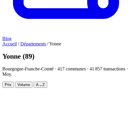
Blog
Accueil
/
Départements
/
Yonne
Yonne
(89)
Bourgogne-Franche-Comté ·
417
communes ·
41 857
transactions ·
Moy.
1 800 €/m²
Prix
Volume
A→Z