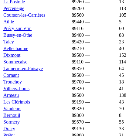
La Postolle
89260
—
1 368 €
13
Perceneige
89260
—
1 366 €
113
Courson-les-Carrières
89560
1 364 €
836 €
105
Athie
89440
—
1 355 €
5
Précy-sur-Vrin
89116
—
1 354 €
60
Bussy-en-Othe
89400
—
1 352 €
88
Talcy
89420
—
1 352 €
23
Bellechaume
89210
—
1 346 €
40
Dixmont
89500
—
1 346 €
152
Sommecaise
89110
—
1 345 €
114
Tannerre-en-Puisaye
89350
1 344 €
1 062 €
64
Cornant
89500
—
1 339 €
45
Tronchoy
89700
—
1 339 €
18
Villiers-Louis
89320
—
1 339 €
41
Armeau
89500
1 333 €
1 286 €
138
Les Clérimois
89190
—
1 327 €
43
Vaudeurs
89320
—
1 327 €
70
Bernouil
89360
—
1 325 €
8
Sormery
89570
—
1 322 €
55
Dracy
89130
—
1 320 €
33
Préhy
89800
—
1 316 €
21