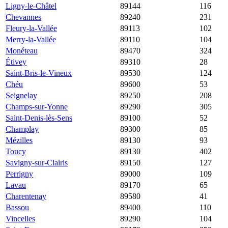
Ligny-le-Châtel
89144
4 190 €
1 375 €
116
Chevannes
89240
4 182 €
1 678 €
231
Fleury-la-Vallée
89113
4 174 €
1 482 €
102
Merry-la-Vallée
89110
4 140 €
1 295 €
104
Monéteau
89470
4 032 €
1 952 €
324
Étivey
89310
4 000 €
1 176 €
28
Saint-Bris-le-Vineux
89530
3 930 €
1 335 €
124
Chéu
89600
3 889 €
954 €
53
Seignelay
89250
3 875 €
1 494 €
208
Champs-sur-Yonne
89290
3 714 €
3 567 €
305
Saint-Denis-lès-Sens
89100
3 700 €
1 933 €
52
Champlay
89300
3 688 €
1 621 €
85
Mézilles
89130
3 571 €
1 384 €
93
Toucy
89130
3 535 €
1 575 €
402
Savigny-sur-Clairis
89150
3 377 €
5 228 €
127
Perrigny
89000
3 313 €
2 016 €
109
Lavau
89170
3 145 €
839 €
65
Charentenay
89580
3 098 €
1 076 €
41
Bassou
89400
3 077 €
1 500 €
110
Vincelles
89290
3 054 €
1 503 €
104