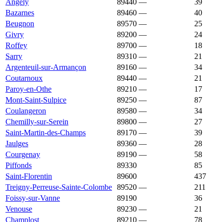
Angely
89440
—
1 182 €
39
Bazarnes
89460
—
1 180 €
40
Beugnon
89570
—
1 179 €
25
Givry
89200
—
1 178 €
24
Roffey
89700
—
1 178 €
18
Sarry
89310
—
1 175 €
21
Argenteuil-sur-Armançon
89160
—
1 174 €
34
Coutarnoux
89440
—
1 167 €
21
Paroy-en-Othe
89210
—
1 167 €
17
Mont-Saint-Sulpice
89250
—
1 160 €
87
Coulangeron
89580
—
1 158 €
34
Chemilly-sur-Serein
89800
—
1 154 €
27
Saint-Martin-des-Champs
89170
—
1 154 €
39
Jaulges
89360
—
1 149 €
28
Courgenay
89190
—
1 146 €
58
Piffonds
89330
1 146 €
1 403 €
85
Saint-Florentin
89600
1 143 €
1 012 €
437
Treigny-Perreuse-Sainte-Colombe
89520
—
1 143 €
211
Foissy-sur-Vanne
89190
1 142 €
1 267 €
36
Venouse
89230
—
1 135 €
21
Champlost
89210
—
1 134 €
78