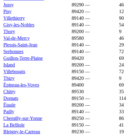
Jussy
89290
—
1 643 €
46
Pisy
89420
—
1 640 €
12
Villethierry
89140
—
1 636 €
90
Gisy-les-Nobles
89140
—
1 635 €
54
Thory
89200
—
1 630 €
9
Val-de-Mercy
89580
1 630 €
1 401 €
46
Plessis-Saint-Jean
89140
—
1 612 €
29
Serbonnes
89140
—
1 599 €
72
Guillon-Terre-Plaine
89420
1 589 €
1 019 €
69
Island
89200
—
1 583 €
24
Villebougis
89150
—
1 582 €
72
Thizy
89420
—
1 574 €
9
Épineau-les-Voves
89400
1 568 €
1 492 €
69
Chitry
89530
1 566 €
1 197 €
35
Domats
89150
—
1 566 €
114
Étaule
89200
—
1 563 €
34
Pailly
89140
—
1 561 €
33
Chemilly-sur-Yonne
89250
—
1 558 €
86
La Belliole
89150
—
1 557 €
41
Bleigny-le-Carreau
89230
—
1 555 €
19