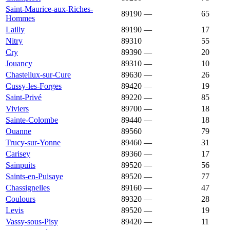
Saint-Maurice-aux-Riches-
89190
—
1 134 €
65
Hommes
Lailly
89190
—
1 133 €
17
Nitry
89310
1 131 €
1 098 €
55
Cry
89390
—
1 129 €
20
Jouancy
89310
—
1 129 €
10
Chastellux-sur-Cure
89630
—
1 127 €
26
Cussy-les-Forges
89420
—
1 123 €
19
Saint-Privé
89220
—
1 119 €
85
Viviers
89700
—
1 118 €
18
Sainte-Colombe
89440
—
1 114 €
18
Ouanne
89560
1 111 €
1 109 €
79
Trucy-sur-Yonne
89460
—
1 111 €
31
Carisey
89360
—
1 103 €
17
Sainpuits
89520
—
1 100 €
56
Saints-en-Puisaye
89520
—
1 100 €
77
Chassignelles
89160
—
1 089 €
47
Coulours
89320
—
1 088 €
28
Levis
89520
—
1 087 €
19
Vassy-sous-Pisy
89420
—
1 077 €
11