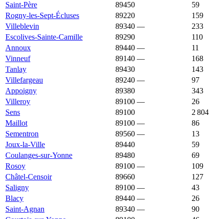
Saint-Père
89450
1 947 €
1 310 €
59
Rogny-les-Sept-Écluses
89220
1 930 €
1 271 €
159
Villeblevin
89340
—
1 923 €
233
Escolives-Sainte-Camille
89290
1 905 €
1 566 €
110
Annoux
89440
—
1 883 €
11
Vinneuf
89140
—
1 878 €
168
Tanlay
89430
1 875 €
1 124 €
143
Villefargeau
89240
—
1 869 €
97
Appoigny
89380
1 863 €
1 662 €
343
Villeroy
89100
—
1 855 €
26
Sens
89100
1 849 €
1 854 €
2 804
Maillot
89100
—
1 844 €
86
Sementron
89560
—
1 844 €
13
Joux-la-Ville
89440
1 834 €
1 104 €
59
Coulanges-sur-Yonne
89480
1 821 €
915 €
69
Rosoy
89100
—
1 818 €
109
Châtel-Censoir
89660
1 812 €
942 €
127
Saligny
89100
—
1 808 €
43
Blacy
89440
—
1 778 €
26
Saint-Agnan
89340
—
1 775 €
90