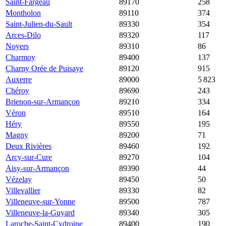
Saint-Fargeau
89170
3 045 €
1 191 €
258
Montholon
89110
3 017 €
1 442 €
374
Saint-Julien-du-Sault
89330
2 960 €
1 420 €
354
Arces-Dilo
89320
2 935 €
1 079 €
117
Noyers
89310
2 909 €
1 563 €
86
Charmoy
89400
2 812 €
1 329 €
137
Charny Orée de Puisaye
89120
2 778 €
1 237 €
915
Auxerre
89000
2 763 €
1 949 €
5 823
Chéroy
89690
2 744 €
1 807 €
243
Brienon-sur-Armançon
89210
2 691 €
1 111 €
334
Véron
89510
2 686 €
1 667 €
164
Héry
89550
2 667 €
1 575 €
195
Magny
89200
2 619 €
1 701 €
71
Deux Rivières
89460
2 583 €
1 200 €
192
Arcy-sur-Cure
89270
2 560 €
953 €
104
Aisy-sur-Armançon
89390
2 557 €
919 €
44
Vézelay
89450
2 500 €
1 958 €
50
Villevallier
89330
2 483 €
1 063 €
82
Villeneuve-sur-Yonne
89500
2 440 €
1 477 €
787
Villeneuve-la-Guyard
89340
2 429 €
1 889 €
305
Laroche-Saint-Cydroine
89400
2 422 €
1 333 €
190