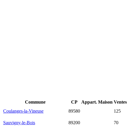
Commune
CP
Appart.
Maison
Ventes
26 627
Coulanges-la-Vineuse
89580
926 €
125
€
20 565
Sauvigny-le-Bois
89200
1 584 €
70
€