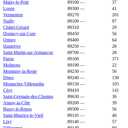
Malay-le-Petit
89100
—
1 553 €
37
Looze
89300
—
1 552 €
41
Vermenton
89270
1 545 €
882 €
201
Nailly
89100
—
1 538 €
97
Châtel-Gérard
89310
1 536 €
1 136 €
29
Domecy-sur-Cure
89450
1 527 €
1 213 €
56
Ormoy
89400
1 525 €
1 182 €
64
Hauterive
89250
—
1 523 €
28
Saint-Martin-sur-Armançon
89700
—
1 519 €
28
Paron
89100
1 514 €
1 698 €
371
Molinons
89190
—
1 508 €
22
Montigny-la-Resle
89230
—
1 507 €
56
Diges
89240
—
1 506 €
130
Montacher-Villegardin
89150
—
1 501 €
105
Cézy
89410
1 498 €
1 426 €
141
Saint-Germain-des-Champs
89630
—
1 497 €
36
Annay-la-Côte
89200
—
1 491 €
39
Bussy-le-Repos
89500
—
1 488 €
56
Saint-Maurice-le-Vieil
89110
—
1 487 €
46
Lixy
89140
—
1 486 €
57
Villeperrot
89140
—
1 475 €
60