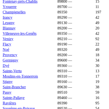
Fontenay-près-Chablis
89800
—
1 075 €
15
Yrouerre
89700
—
1 074 €
11
Champignelles
89350
1 071 €
1 169 €
197
Irancy
89290
—
1 071 €
42
Leugny
89130
—
1 071 €
49
Blannay
89200
—
1 067 €
20
Villeneuve-les-Genêts
89350
—
1 066 €
42
Venizy
89210
—
1 061 €
92
Flacy
89190
—
1 060 €
22
Noé
89320
1 058 €
1 531 €
49
Provency
89200
—
1 056 €
18
Germigny
89600
—
1 049 €
34
Dyé
89360
—
1 040 €
30
Sainte-Vertu
89310
—
1 038 €
13
Moulins-en-Tonnerrois
89310
—
1 025 €
17
Stigny
89160
—
1 024 €
19
Saint-Brancher
89630
—
1 021 €
38
Passy
89510
1 014 €
1 400 €
59
Sainte-Pallaye
89460
—
1 008 €
16
Ravières
89390
1 007 €
747 €
95
Sougères-en-Puisaye
89520
—
1 002 €
54