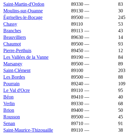
Saint-Martin-d'Ordon
89330
—
1 419 €
83
Moulins-sur-Ouanne
89130
—
1 409 €
30
Égriselles-le-Bocage
89500
—
1 407 €
245
Chassy
89110
1 406 €
1 475 €
53
Branches
89113
—
1 404 €
43
Beauvilliers
89630
—
1 403 €
14
Chaumot
89500
—
1 400 €
93
Pierre-Perthuis
89450
—
1 400 €
12
Les Vallées de la Vanne
89190
—
1 399 €
84
Marsangy
89500
—
1 395 €
89
Saint-Clément
89100
1 390 €
1 836 €
203
Les Bordes
89500
—
1 389 €
88
Pourrain
89240
—
1 389 €
109
Le Val d'Ocre
89110
—
1 384 €
95
Béon
89410
—
1 379 €
40
Verlin
89330
—
1 378 €
68
Brion
89400
—
1 376 €
50
Rousson
89500
—
1 374 €
45
Senan
89710
—
1 374 €
91
Saint-Maurice-Thizouaille
89110
—
1 373 €
38