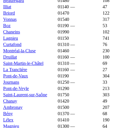
Beauregard
01480
2 237 €
2 289 €
108
Illiat
01140
—
2 233 €
47
Briord
01470
2 228 €
2 189 €
122
Vonnas
01540
2 228 €
2 204 €
317
Boz
01190
—
2 222 €
53
Chaneins
01990
2 219 €
2 865 €
102
Lagnieu
01150
2 217 €
2 568 €
741
Curtafond
01310
—
2 212 €
76
Montréal-la-Cluse
01460
2 206 €
2 031 €
230
Druillat
01160
—
2 203 €
100
Saint-Martin-le-Châtel
01310
—
2 200 €
69
La Tranclière
01160
—
2 198 €
27
Pont-de-Vaux
01190
2 183 €
1 786 €
304
Journans
01250
—
2 169 €
33
Pont-de-Veyle
01290
2 169 €
1 779 €
213
Saint-Laurent-sur-Saône
01750
2 168 €
1 874 €
303
Chanay
01420
2 167 €
2 276 €
49
Ambronay
01500
2 156 €
2 393 €
207
Bény
01370
—
2 154 €
68
Lélex
01410
2 149 €
2 240 €
190
Magnieu
01300
—
2 140 €
64