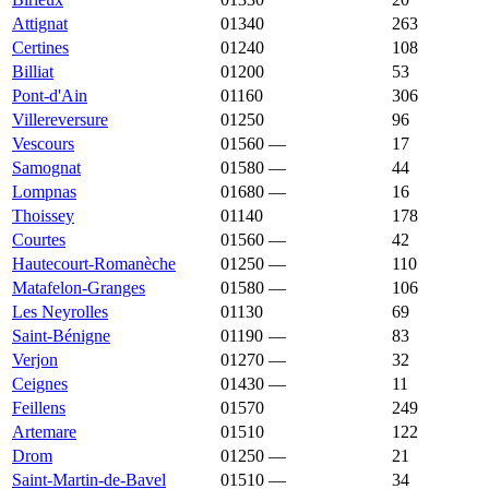
Attignat
01340
1 908 €
2 296 €
263
Certines
01240
1 908 €
2 372 €
108
Billiat
01200
1 907 €
2 880 €
53
Pont-d'Ain
01160
1 907 €
2 138 €
306
Villereversure
01250
1 899 €
1 548 €
96
Vescours
01560
—
1 895 €
17
Samognat
01580
—
1 887 €
44
Lompnas
01680
—
1 872 €
16
Thoissey
01140
1 868 €
1 527 €
178
Courtes
01560
—
1 859 €
42
Hautecourt-Romanèche
01250
—
1 856 €
110
Matafelon-Granges
01580
—
1 853 €
106
Les Neyrolles
01130
1 852 €
1 577 €
69
Saint-Bénigne
01190
—
1 823 €
83
Verjon
01270
—
1 822 €
32
Ceignes
01430
—
1 821 €
11
Feillens
01570
1 812 €
2 085 €
249
Artemare
01510
1 800 €
2 000 €
122
Drom
01250
—
1 800 €
21
Saint-Martin-de-Bavel
01510
—
1 785 €
34