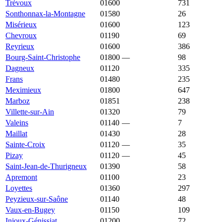
Trévoux
01600
3 038 €
3 297 €
731
Sonthonnax-la-Montagne
01580
3 029 €
1 762 €
26
Misérieux
01600
3 028 €
3 132 €
123
Chevroux
01190
3 020 €
1 904 €
69
Reyrieux
01600
3 018 €
3 500 €
386
Bourg-Saint-Christophe
01800
—
2 989 €
98
Dagneux
01120
2 988 €
3 147 €
335
Frans
01480
2 974 €
3 057 €
235
Meximieux
01800
2 966 €
2 954 €
647
Marboz
01851
2 958 €
1 915 €
238
Villette-sur-Ain
01320
2 941 €
2 410 €
79
Valeins
01140
—
2 935 €
7
Maillat
01430
2 932 €
2 108 €
28
Sainte-Croix
01120
—
2 929 €
35
Pizay
01120
—
2 922 €
45
Saint-Jean-de-Thurigneux
01390
2 914 €
3 543 €
58
Apremont
01100
2 907 €
1 765 €
23
Loyettes
01360
2 903 €
3 068 €
297
Peyzieux-sur-Saône
01140
2 877 €
2 556 €
48
Vaux-en-Bugey
01150
2 875 €
2 246 €
109
Injoux-Génissiat
01200
2 857 €
2 895 €
72