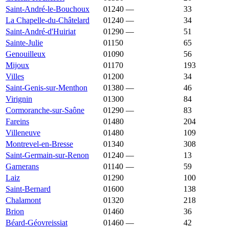
Saint-André-le-Bouchoux
01240
—
2 401 €
33
La Chapelle-du-Châtelard
01240
—
2 400 €
34
Saint-André-d'Huiriat
01290
—
2 391 €
51
Sainte-Julie
01150
2 389 €
3 038 €
65
Genouilleux
01090
2 387 €
2 791 €
56
Mijoux
01170
2 381 €
3 215 €
193
Villes
01200
2 381 €
2 896 €
34
Saint-Genis-sur-Menthon
01380
—
2 372 €
46
Virignin
01300
2 362 €
2 404 €
84
Cormoranche-sur-Saône
01290
—
2 360 €
83
Fareins
01480
2 349 €
2 982 €
204
Villeneuve
01480
2 347 €
2 830 €
109
Montrevel-en-Bresse
01340
2 339 €
2 059 €
308
Saint-Germain-sur-Renon
01240
—
2 331 €
13
Garnerans
01140
—
2 324 €
59
Laiz
01290
2 324 €
2 289 €
100
Saint-Bernard
01600
2 323 €
4 354 €
138
Chalamont
01320
2 321 €
2 536 €
218
Brion
01460
2 303 €
2 052 €
36
Béard-Géovreissiat
01460
—
2 294 €
42