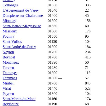
Collonges
01550
3 921 €
4 053 €
335
L'Abergement-de-Varey
01640
3 920 €
1 826 €
22
Dompierre-sur-Chalaronne
01400
3 778 €
2 461 €
45
Mionnay
01390
3 750 €
4 076 €
156
Saint-Jean-sur-Reyssouze
01560
3 729 €
1 823 €
60
Massieux
01600
3 639 €
3 524 €
178
Pougny
01550
3 623 €
3 690 €
95
Saint-Vulbas
01150
3 623 €
2 872 €
104
Saint-André-de-Corcy
01390
3 569 €
3 415 €
184
Neyron
01700
3 540 €
4 167 €
234
Beynost
01700
3 519 €
3 890 €
415
Monthieux
01390
3 514 €
3 485 €
50
Torcieu
01230
3 500 €
1 789 €
71
Tramoyes
01390
3 466 €
4 000 €
113
Faramans
01800
—
3 410 €
57
Miribel
01700
3 403 €
3 787 €
843
Viriat
01440
3 377 €
2 348 €
523
Peyrieu
01300
3 333 €
2 260 €
104
Saint-Martin-du-Mont
01160
3 323 €
2 245 €
174
Reyssouze
01190
3 284 €
1 871 €
68