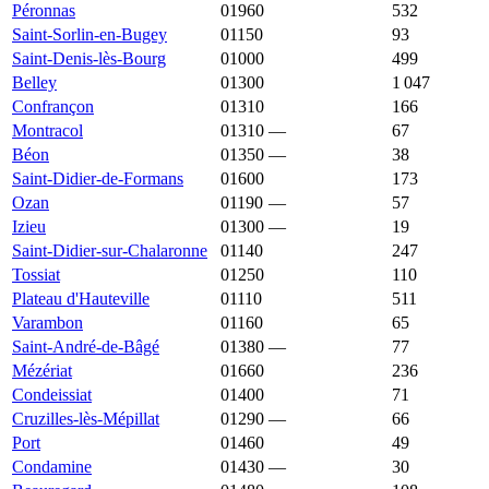
Péronnas
01960
2 293 €
2 301 €
532
Saint-Sorlin-en-Bugey
01150
2 292 €
2 272 €
93
Saint-Denis-lès-Bourg
01000
2 289 €
2 380 €
499
Belley
01300
2 279 €
2 142 €
1 047
Confrançon
01310
2 277 €
2 001 €
166
Montracol
01310
—
2 273 €
67
Béon
01350
—
2 272 €
38
Saint-Didier-de-Formans
01600
2 271 €
3 548 €
173
Ozan
01190
—
2 269 €
57
Izieu
01300
—
2 267 €
19
Saint-Didier-sur-Chalaronne
01140
2 266 €
2 370 €
247
Tossiat
01250
2 262 €
2 367 €
110
Plateau d'Hauteville
01110
2 255 €
1 667 €
511
Varambon
01160
2 255 €
2 254 €
65
Saint-André-de-Bâgé
01380
—
2 254 €
77
Mézériat
01660
2 251 €
2 061 €
236
Condeissiat
01400
2 250 €
2 250 €
71
Cruzilles-lès-Mépillat
01290
—
2 247 €
66
Port
01460
2 246 €
1 714 €
49
Condamine
01430
—
2 239 €
30