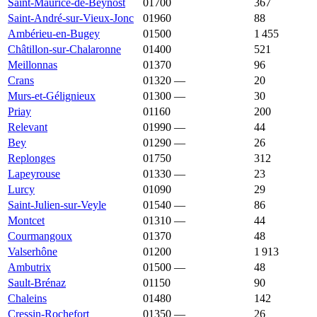
Saint-Maurice-de-Beynost
01700
2 541 €
3 797 €
367
Saint-André-sur-Vieux-Jonc
01960
2 539 €
2 399 €
88
Ambérieu-en-Bugey
01500
2 536 €
2 443 €
1 455
Châtillon-sur-Chalaronne
01400
2 529 €
2 873 €
521
Meillonnas
01370
2 515 €
2 130 €
96
Crans
01320
—
2 500 €
20
Murs-et-Gélignieux
01300
—
2 500 €
30
Priay
01160
2 500 €
2 311 €
200
Relevant
01990
—
2 500 €
44
Bey
01290
—
2 495 €
26
Replonges
01750
2 481 €
2 270 €
312
Lapeyrouse
01330
—
2 479 €
23
Lurcy
01090
2 467 €
2 532 €
29
Saint-Julien-sur-Veyle
01540
—
2 467 €
86
Montcet
01310
—
2 463 €
44
Courmangoux
01370
2 453 €
1 708 €
48
Valserhône
01200
2 453 €
2 875 €
1 913
Ambutrix
01500
—
2 438 €
48
Sault-Brénaz
01150
2 433 €
1 756 €
90
Chaleins
01480
2 419 €
2 974 €
142
Cressin-Rochefort
01350
—
2 402 €
26