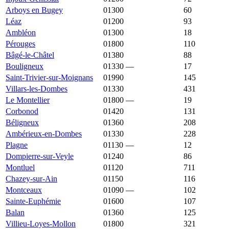
Arboys en Bugey
01300
2 837 €
1 896 €
60
Léaz
01200
2 834 €
3 331 €
93
Ambléon
01300
2 831 €
1 907 €
18
Pérouges
01800
2 831 €
3 115 €
110
Bâgé-le-Châtel
01380
2 822 €
2 168 €
88
Bouligneux
01330
—
2 813 €
17
Saint-Trivier-sur-Moignans
01990
2 807 €
2 718 €
145
Villars-les-Dombes
01330
2 805 €
2 913 €
431
Le Montellier
01800
—
2 798 €
19
Corbonod
01420
2 793 €
2 925 €
131
Béligneux
01360
2 789 €
3 005 €
208
Ambérieux-en-Dombes
01330
2 784 €
3 093 €
228
Plagne
01130
—
2 783 €
12
Dompierre-sur-Veyle
01240
2 776 €
2 414 €
86
Montluel
01120
2 755 €
3 237 €
711
Chazey-sur-Ain
01150
2 753 €
2 852 €
116
Montceaux
01090
—
2 745 €
102
Sainte-Euphémie
01600
2 731 €
3 242 €
107
Balan
01360
2 717 €
3 266 €
125
Villieu-Loyes-Mollon
01800
2 708 €
2 894 €
321