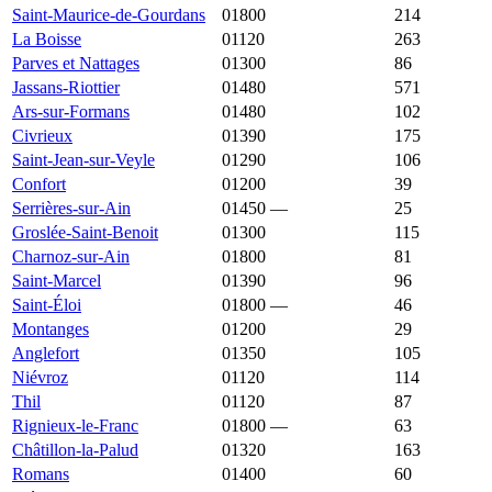
Saint-Maurice-de-Gourdans
01800
3 262 €
3 211 €
214
La Boisse
01120
3 234 €
3 517 €
263
Parves et Nattages
01300
3 228 €
2 478 €
86
Jassans-Riottier
01480
3 223 €
3 335 €
571
Ars-sur-Formans
01480
3 208 €
3 016 €
102
Civrieux
01390
3 208 €
3 504 €
175
Saint-Jean-sur-Veyle
01290
3 197 €
2 147 €
106
Confort
01200
3 196 €
2 728 €
39
Serrières-sur-Ain
01450
—
3 184 €
25
Groslée-Saint-Benoit
01300
3 181 €
1 919 €
115
Charnoz-sur-Ain
01800
3 179 €
3 404 €
81
Saint-Marcel
01390
3 178 €
3 362 €
96
Saint-Éloi
01800
—
3 166 €
46
Montanges
01200
3 158 €
2 374 €
29
Anglefort
01350
3 129 €
2 279 €
105
Niévroz
01120
3 119 €
3 417 €
114
Thil
01120
3 100 €
3 817 €
87
Rignieux-le-Franc
01800
—
3 075 €
63
Châtillon-la-Palud
01320
3 070 €
2 551 €
163
Romans
01400
3 067 €
2 570 €
60