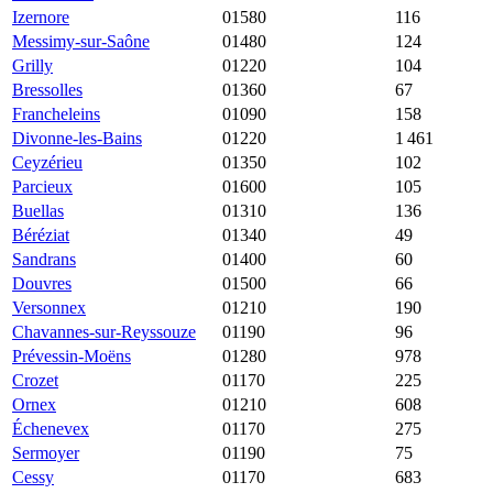
Izernore
01580
7 190 €
1 789 €
116
Messimy-sur-Saône
01480
7 000 €
3 117 €
124
Grilly
01220
6 271 €
5 617 €
104
Bressolles
01360
6 222 €
3 293 €
67
Francheleins
01090
6 032 €
2 791 €
158
Divonne-les-Bains
01220
5 993 €
6 406 €
1 461
Ceyzérieu
01350
5 938 €
2 190 €
102
Parcieux
01600
5 813 €
3 488 €
105
Buellas
01310
5 556 €
2 462 €
136
Béréziat
01340
5 556 €
1 935 €
49
Sandrans
01400
5 556 €
2 869 €
60
Douvres
01500
5 543 €
2 625 €
66
Versonnex
01210
5 366 €
4 760 €
190
Chavannes-sur-Reyssouze
01190
5 340 €
1 720 €
96
Prévessin-Moëns
01280
5 232 €
5 413 €
978
Crozet
01170
5 216 €
5 158 €
225
Ornex
01210
5 156 €
5 284 €
608
Échenevex
01170
5 081 €
5 028 €
275
Sermoyer
01190
4 975 €
1 753 €
75
Cessy
01170
4 928 €
5 018 €
683