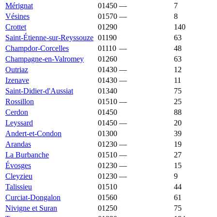
Mérignat
01450
—
1 355 €
7
Vésines
01570
—
1 347 €
8
Crottet
01290
1 333 €
2 215 €
140
Saint-Étienne-sur-Reyssouze
01190
1 333 €
1 694 €
63
Champdor-Corcelles
01110
—
1 328 €
48
Champagne-en-Valromey
01260
1 311 €
1 786 €
63
Outriaz
01430
—
1 311 €
12
Izenave
01430
—
1 305 €
11
Saint-Didier-d'Aussiat
01340
1 282 €
1 930 €
75
Rossillon
01510
—
1 276 €
25
Cerdon
01450
1 250 €
1 350 €
88
Leyssard
01450
—
1 250 €
20
Andert-et-Condon
01300
1 237 €
2 218 €
39
Arandas
01230
—
1 231 €
19
La Burbanche
01510
—
1 231 €
27
Évosges
01230
—
1 216 €
15
Cleyzieu
01230
—
1 215 €
9
Talissieu
01510
1 215 €
2 121 €
44
Curciat-Dongalon
01560
1 205 €
1 510 €
61
Nivigne et Suran
01250
1 201 €
1 635 €
75