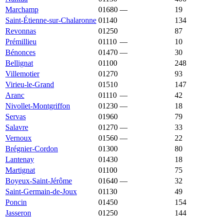
Marchamp
01680
—
1 502 €
19
Saint-Étienne-sur-Chalaronne
01140
1 501 €
2 476 €
134
Revonnas
01250
1 483 €
2 247 €
87
Prémillieu
01110
—
1 480 €
10
Bénonces
01470
—
1 479 €
30
Bellignat
01100
1 478 €
2 195 €
248
Villemotier
01270
1 473 €
1 877 €
93
Virieu-le-Grand
01510
1 463 €
1 615 €
147
Aranc
01110
—
1 462 €
42
Nivollet-Montgriffon
01230
—
1 458 €
18
Servas
01960
1 458 €
2 239 €
79
Salavre
01270
—
1 447 €
33
Vernoux
01560
—
1 445 €
22
Brégnier-Cordon
01300
1 409 €
1 931 €
80
Lantenay
01430
1 408 €
1 836 €
18
Martignat
01100
1 408 €
2 318 €
75
Boyeux-Saint-Jérôme
01640
—
1 404 €
32
Saint-Germain-de-Joux
01130
1 395 €
2 044 €
49
Poncin
01450
1 384 €
1 727 €
154
Jasseron
01250
1 375 €
2 286 €
144