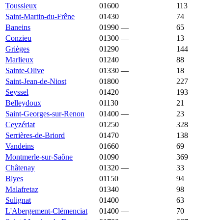
Toussieux
01600
2 692 €
3 540 €
113
Saint-Martin-du-Frêne
01430
2 679 €
2 003 €
74
Baneins
01990
—
2 673 €
65
Conzieu
01300
—
2 667 €
13
Grièges
01290
2 667 €
2 166 €
144
Marlieux
01240
2 653 €
2 639 €
88
Sainte-Olive
01330
—
2 640 €
18
Saint-Jean-de-Niost
01800
2 638 €
3 192 €
227
Seyssel
01420
2 638 €
2 486 €
193
Belleydoux
01130
2 604 €
2 351 €
21
Saint-Georges-sur-Renon
01400
—
2 603 €
23
Ceyzériat
01250
2 598 €
2 422 €
328
Serrières-de-Briord
01470
2 597 €
2 076 €
138
Vandeins
01660
2 596 €
2 288 €
69
Montmerle-sur-Saône
01090
2 593 €
2 863 €
369
Châtenay
01320
—
2 584 €
33
Blyes
01150
2 568 €
3 153 €
94
Malafretaz
01340
2 568 €
1 941 €
98
Sulignat
01400
2 558 €
2 316 €
63
L'Abergement-Clémenciat
01400
—
2 553 €
70