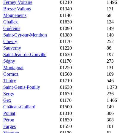
Ferney-Voltaire
01210
4 855 €
5 071 €
1 496
Bresse Vallons
01340
4 810 €
2 015 €
171
Mogneneins
01140
4 786 €
2 579 €
68
Challex
01630
4 767 €
4 713 €
124
Guéreins
01090
4 762 €
2 850 €
149
Saint-Cyr-sur-Menthon
01380
4 664 €
2 220 €
140
Chevry
01170
4 649 €
4 882 €
252
Sauverny
01220
4 620 €
5 128 €
86
Saint-Jean-de-Gonville
01630
4 588 €
4 622 €
197
Ségny
01170
4 563 €
5 040 €
273
Montagnat
01250
4 552 €
2 691 €
131
Cormoz
01560
4 535 €
1 671 €
109
Thoiry
01710
4 496 €
4 835 €
546
Saint-Genis-Pouilly
01630
4 489 €
5 160 €
1 373
Sergy
01630
4 449 €
5 052 €
236
Gex
01170
4 422 €
5 116 €
1 466
Château-Gaillard
01500
4 375 €
2 477 €
149
Polliat
01310
4 098 €
2 264 €
306
Péron
01630
4 072 €
4 242 €
308
Farges
01550
4 071 €
4 078 €
101
Vesancy
01170
4 027 €
5 331 €
51