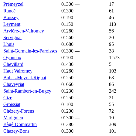
Prémeyzel
01300
—
1 782 €
17
Rancé
01390
1 773 €
3 088 €
61
Boissey
01190
—
1 770 €
46
Leyment
01150
1 770 €
2 551 €
113
Arvière-en-Valromey
01260
1 763 €
1 964 €
56
Servignat
01560
—
1 749 €
20
Lhuis
01680
1 742 €
2 004 €
95
Saint-Germain-les-Paroisses
01300
—
1 740 €
38
Oyonnax
01100
1 739 €
1 970 €
1 573
Chevillard
01430
—
1 725 €
5
Haut Valromey
01260
1 723 €
1 797 €
103
Bohas-Meyriat-Rignat
01250
—
1 715 €
68
Chaveyriat
01660
1 712 €
2 308 €
86
Saint-Rambert-en-Bugey
01230
1 712 €
1 458 €
242
Cize
01250
—
1 695 €
21
Groissiat
01100
1 692 €
2 224 €
55
Chézery-Forens
01200
1 680 €
2 871 €
72
Marignieu
01300
—
1 674 €
10
Bâgé-Dommartin
01380
1 671 €
2 200 €
309
Chazey-Bons
01300
1 664 €
2 333 €
101