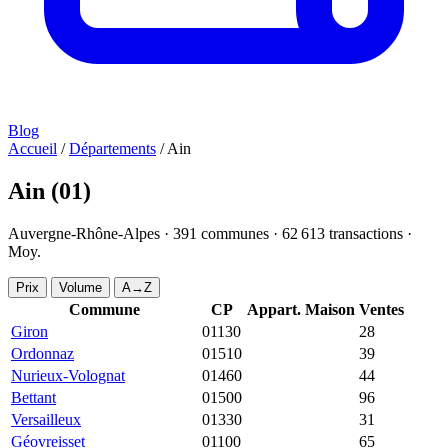
Blog
Accueil
/
Départements
/
Ain
Ain
(01)
Auvergne-Rhône-Alpes ·
391
communes ·
62 613
transactions ·
Moy.
2 636 €/m²
Prix
Volume
A→Z
Commune
CP
Appart.
Maison
Ventes
Giron
01130
13 296 €
1 998 €
28
Ordonnaz
01510
13 077 €
1 649 €
39
Nurieux-Volognat
01460
13 000 €
1 800 €
44
Bettant
01500
11 628 €
2 100 €
96
Versailleux
01330
7 703 €
2 787 €
31
Géovreisset
01100
7 221 €
1 938 €
65