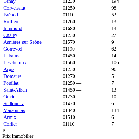
Tenay
01230
1 183 €
1 170 €
194
Corveissiat
01250
1 155 €
1 494 €
98
Brénod
01110
1 149 €
1 101 €
52
Ruffieu
01260
1 148 €
977 €
13
Innimond
01680
—
1 125 €
13
Chaley
01230
—
1 114 €
27
Asnières-sur-Saône
01570
—
1 111 €
9
Gorrevod
01190
1 110 €
2 150 €
62
Labalme
01450
—
1 108 €
14
Lescheroux
01560
1 091 €
1 558 €
106
Argis
01230
1 052 €
1 087 €
96
Domsure
01270
1 044 €
1 778 €
51
Pouillat
01250
—
1 038 €
7
Saint-Alban
01450
—
993 €
13
Oncieu
01230
—
943 €
10
Seillonnaz
01470
—
807 €
6
Marsonnas
01340
773 €
1 802 €
134
Armix
01510
—
538 €
6
Corlier
01110
441 €
577 €
7
P
Prix Immobilier