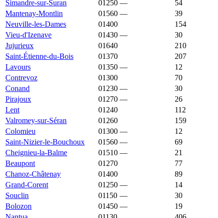
Simandre-sur-Suran
01250
—
1 657 €
54
Mantenay-Montlin
01560
—
1 650 €
39
Neuville-les-Dames
01400
1 647 €
2 157 €
154
Vieu-d'Izenave
01430
—
1 641 €
30
Jujurieux
01640
1 640 €
1 844 €
210
Saint-Étienne-du-Bois
01370
1 637 €
2 224 €
207
Lavours
01350
—
1 633 €
12
Contrevoz
01300
1 629 €
1 842 €
70
Conand
01230
—
1 602 €
30
Pirajoux
01270
—
1 596 €
26
Lent
01240
1 571 €
2 349 €
112
Valromey-sur-Séran
01260
1 571 €
1 902 €
159
Colomieu
01300
—
1 568 €
12
Saint-Nizier-le-Bouchoux
01560
—
1 565 €
69
Cheignieu-la-Balme
01510
—
1 562 €
21
Beaupont
01270
1 554 €
1 514 €
77
Chanoz-Châtenay
01400
1 549 €
2 316 €
89
Grand-Corent
01250
—
1 547 €
14
Souclin
01150
—
1 535 €
30
Bolozon
01450
—
1 533 €
19
Nantua
01130
1 533 €
1 695 €
406