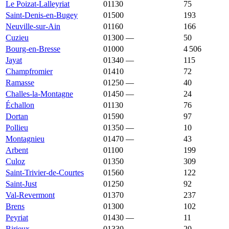
Le Poizat-Lalleyriat
01130
2 013 €
2 178 €
75
Saint-Denis-en-Bugey
01500
2 013 €
2 267 €
193
Neuville-sur-Ain
01160
2 007 €
2 183 €
166
Cuzieu
01300
—
2 003 €
50
Bourg-en-Bresse
01000
2 000 €
2 344 €
4 506
Jayat
01340
—
2 000 €
115
Champfromier
01410
1 993 €
2 385 €
72
Ramasse
01250
—
1 986 €
40
Challes-la-Montagne
01450
—
1 980 €
24
Échallon
01130
1 971 €
2 572 €
76
Dortan
01590
1 958 €
2 241 €
97
Pollieu
01350
—
1 957 €
10
Montagnieu
01470
—
1 944 €
43
Arbent
01100
1 940 €
2 053 €
199
Culoz
01350
1 937 €
1 933 €
309
Saint-Trivier-de-Courtes
01560
1 935 €
1 667 €
122
Saint-Just
01250
1 920 €
2 641 €
92
Val-Revermont
01370
1 914 €
2 038 €
237
Brens
01300
1 913 €
2 376 €
102
Peyriat
01430
—
1 911 €
11
Birieux
01330
1 909 €
2 281 €
20