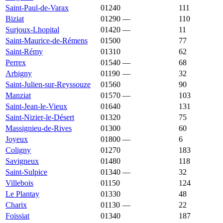
Saint-Paul-de-Varax
01240
2 127 €
2 378 €
111
Biziat
01290
—
2 123 €
110
Surjoux-Lhopital
01420
—
2 111 €
11
Saint-Maurice-de-Rémens
01500
2 104 €
1 996 €
77
Saint-Rémy
01310
2 103 €
2 471 €
62
Perrex
01540
—
2 101 €
68
Arbigny
01190
—
2 096 €
32
Saint-Julien-sur-Reyssouze
01560
2 092 €
1 624 €
90
Manziat
01570
—
2 087 €
103
Saint-Jean-le-Vieux
01640
2 074 €
1 984 €
131
Saint-Nizier-le-Désert
01320
2 071 €
2 521 €
75
Massignieu-de-Rives
01300
2 065 €
2 367 €
60
Joyeux
01800
—
2 058 €
6
Coligny
01270
2 056 €
1 741 €
183
Savigneux
01480
2 056 €
3 146 €
118
Saint-Sulpice
01340
—
2 055 €
32
Villebois
01150
2 053 €
1 840 €
124
Le Plantay
01330
2 039 €
2 750 €
48
Charix
01130
—
2 019 €
22
Foissiat
01340
2 014 €
1 945 €
187