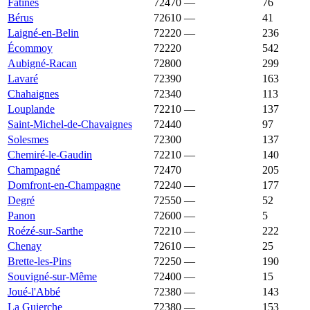
Fatines
72470
—
1 829 €
76
Bérus
72610
—
1 824 €
41
Laigné-en-Belin
72220
—
1 813 €
236
Écommoy
72220
1 813 €
1 592 €
542
Aubigné-Racan
72800
1 805 €
1 167 €
299
Lavaré
72390
1 804 €
1 357 €
163
Chahaignes
72340
1 785 €
1 120 €
113
Louplande
72210
—
1 784 €
137
Saint-Michel-de-Chavaignes
72440
1 774 €
1 232 €
97
Solesmes
72300
1 765 €
1 597 €
137
Chemiré-le-Gaudin
72210
—
1 750 €
140
Champagné
72470
1 727 €
1 860 €
205
Domfront-en-Champagne
72240
—
1 723 €
177
Degré
72550
—
1 718 €
52
Panon
72600
—
1 716 €
5
Roézé-sur-Sarthe
72210
—
1 701 €
222
Chenay
72610
—
1 700 €
25
Brette-les-Pins
72250
—
1 694 €
190
Souvigné-sur-Même
72400
—
1 692 €
15
Joué-l'Abbé
72380
—
1 685 €
143
La Guierche
72380
—
1 670 €
153