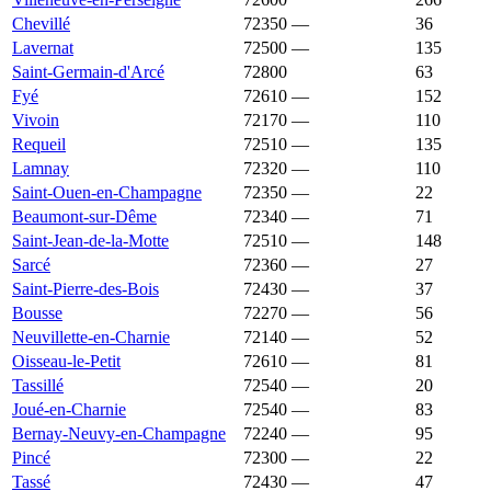
Chevillé
72350
—
1 297 €
36
Lavernat
72500
—
1 296 €
135
Saint-Germain-d'Arcé
72800
1 288 €
1 416 €
63
Fyé
72610
—
1 286 €
152
Vivoin
72170
—
1 285 €
110
Requeil
72510
—
1 284 €
135
Lamnay
72320
—
1 282 €
110
Saint-Ouen-en-Champagne
72350
—
1 281 €
22
Beaumont-sur-Dême
72340
—
1 279 €
71
Saint-Jean-de-la-Motte
72510
—
1 278 €
148
Sarcé
72360
—
1 274 €
27
Saint-Pierre-des-Bois
72430
—
1 273 €
37
Bousse
72270
—
1 269 €
56
Neuvillette-en-Charnie
72140
—
1 269 €
52
Oisseau-le-Petit
72610
—
1 267 €
81
Tassillé
72540
—
1 266 €
20
Joué-en-Charnie
72540
—
1 262 €
83
Bernay-Neuvy-en-Champagne
72240
—
1 261 €
95
Pincé
72300
—
1 261 €
22
Tassé
72430
—
1 260 €
47