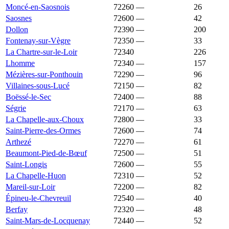
Moncé-en-Saosnois
72260
—
1 259 €
26
Saosnes
72600
—
1 258 €
42
Dollon
72390
—
1 257 €
200
Fontenay-sur-Vègre
72350
—
1 257 €
33
La Chartre-sur-le-Loir
72340
1 251 €
1 127 €
226
Lhomme
72340
—
1 250 €
157
Mézières-sur-Ponthouin
72290
—
1 250 €
96
Villaines-sous-Lucé
72150
—
1 242 €
82
Boëssé-le-Sec
72400
—
1 241 €
88
Ségrie
72170
—
1 238 €
63
La Chapelle-aux-Choux
72800
—
1 237 €
33
Saint-Pierre-des-Ormes
72600
—
1 235 €
74
Arthezé
72270
—
1 234 €
61
Beaumont-Pied-de-Bœuf
72500
—
1 231 €
51
Saint-Longis
72600
—
1 227 €
55
La Chapelle-Huon
72310
—
1 224 €
52
Mareil-sur-Loir
72200
—
1 220 €
82
Épineu-le-Chevreuil
72540
—
1 220 €
40
Berfay
72320
—
1 217 €
48
Saint-Mars-de-Locquenay
72440
—
1 216 €
52