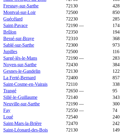
Fresnay-sur-Sarthe
72130
2 439 €
958 €
428
Montval-sur-Loir
72500
2 414 €
1 222 €
850
Guécélard
72230
2 364 €
1 855 €
285
Saint-Pavace
72190
—
2 353 €
174
Brûlon
72350
2 338 €
1 400 €
194
Bessé-sur-Braye
72310
2 333 €
1 142 €
368
Sablé-sur-Sarthe
72300
2 326 €
1 445 €
973
Jupilles
72500
2 263 €
1 535 €
116
Sargé-lès-le-Mans
72190
—
2 261 €
283
Noyen-sur-Sarthe
72430
2 258 €
1 400 €
384
Gesnes-le-Gandelin
72130
2 257 €
1 437 €
122
La Ferté-Bernard
72400
2 240 €
1 618 €
857
Saint-Cosme-en-Vairais
72110
2 222 €
1 213 €
338
Trangé
72650
—
2 180 €
95
Sillé-le-Guillaume
72140
2 166 €
986 €
343
Neuville-sur-Sarthe
72190
—
2 156 €
300
Fay
72550
—
2 151 €
74
Loué
72540
2 134 €
1 365 €
240
Saint-Mars-la-Brière
72470
2 132 €
1 690 €
242
Saint-Léonard-des-Bois
72130
2 109 €
1 354 €
149