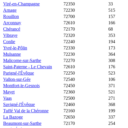
Viré-en-Champagne
72350
10 242 €
695 €
33
Arnage
72230
9 906 €
1 900 €
515
Rouillon
72700
9 091 €
2 386 €
157
Arçonnay
72610
8 049 €
1 588 €
166
Chérancé
72170
6 792 €
1 138 €
68
Vibraye
72320
6 020 €
1 282 €
353
Conlie
72240
5 983 €
1 466 €
194
Yvré-le-Pôlin
72330
5 979 €
1 523 €
173
Mulsanne
72230
5 846 €
1 936 €
364
Malicorne-sur-Sarthe
72270
5 000 €
1 321 €
308
Saint-Paterne - Le Chevain
72610
4 958 €
1 667 €
176
Parigné-l'Évêque
72250
4 833 €
1 957 €
523
Vallon-sur-Gée
72540
4 455 €
1 167 €
106
Montfort-le-Gesnois
72450
4 381 €
1 594 €
371
Mayet
72360
4 273 €
1 412 €
521
Vaas
72500
4 124 €
1 122 €
271
Savigné-l'Évêque
72460
4 001 €
1 932 €
368
Tuffé Val de la Chéronne
72160
4 000 €
1 445 €
199
La Bazoge
72650
3 847 €
2 000 €
337
Beaumont-sur-Sarthe
72170
3 688 €
1 098 €
254