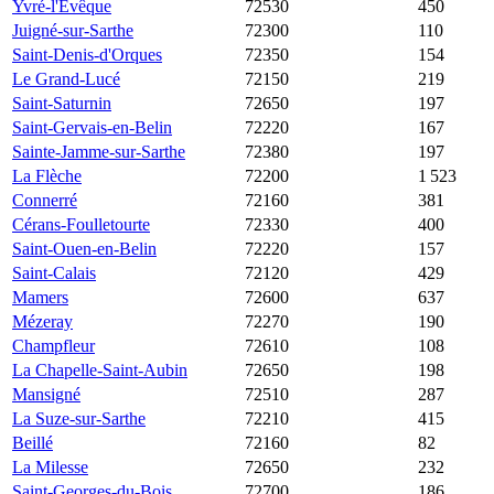
Yvré-l'Évêque
72530
3 607 €
2 193 €
450
Juigné-sur-Sarthe
72300
3 594 €
1 406 €
110
Saint-Denis-d'Orques
72350
3 431 €
1 191 €
154
Le Grand-Lucé
72150
3 167 €
1 241 €
219
Saint-Saturnin
72650
3 167 €
2 316 €
197
Saint-Gervais-en-Belin
72220
3 162 €
1 896 €
167
Sainte-Jamme-sur-Sarthe
72380
3 112 €
1 617 €
197
La Flèche
72200
3 056 €
1 667 €
1 523
Connerré
72160
3 055 €
1 499 €
381
Cérans-Foulletourte
72330
2 982 €
1 667 €
400
Saint-Ouen-en-Belin
72220
2 973 €
1 569 €
157
Saint-Calais
72120
2 838 €
965 €
429
Mamers
72600
2 806 €
950 €
637
Mézeray
72270
2 750 €
1 469 €
190
Champfleur
72610
2 688 €
1 527 €
108
La Chapelle-Saint-Aubin
72650
2 652 €
2 320 €
198
Mansigné
72510
2 609 €
1 353 €
287
La Suze-sur-Sarthe
72210
2 532 €
1 625 €
415
Beillé
72160
2 523 €
1 477 €
82
La Milesse
72650
2 446 €
2 183 €
232
Saint-Georges-du-Bois
72700
2 442 €
2 123 €
186