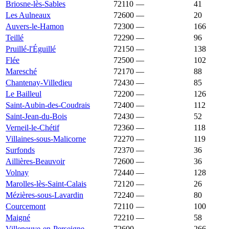
Briosne-lès-Sables
72110
—
1 350 €
41
Les Aulneaux
72600
—
1 350 €
20
Auvers-le-Hamon
72300
—
1 348 €
166
Teillé
72290
—
1 345 €
96
Pruillé-l'Éguillé
72150
—
1 344 €
138
Flée
72500
—
1 343 €
102
Maresché
72170
—
1 338 €
88
Chantenay-Villedieu
72430
—
1 336 €
85
Le Bailleul
72200
—
1 333 €
126
Saint-Aubin-des-Coudrais
72400
—
1 333 €
112
Saint-Jean-du-Bois
72430
—
1 331 €
52
Verneil-le-Chétif
72360
—
1 328 €
118
Villaines-sous-Malicorne
72270
—
1 317 €
119
Surfonds
72370
—
1 315 €
36
Aillières-Beauvoir
72600
—
1 314 €
36
Volnay
72440
—
1 310 €
128
Marolles-lès-Saint-Calais
72120
—
1 304 €
26
Mézières-sous-Lavardin
72240
—
1 303 €
80
Courcemont
72110
—
1 299 €
100
Maigné
72210
—
1 299 €
58
Villeneuve-en-Perseigne
72600
1 299 €
1 510 €
266