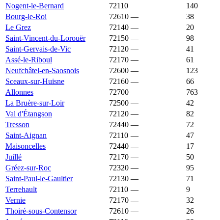
Nogent-le-Bernard
72110
1 128 €
1 462 €
140
Bourg-le-Roi
72610
—
1 121 €
38
Le Grez
72140
—
1 121 €
20
Saint-Vincent-du-Lorouër
72150
—
1 121 €
98
Saint-Gervais-de-Vic
72120
—
1 118 €
41
Assé-le-Riboul
72170
—
1 116 €
61
Neufchâtel-en-Saosnois
72600
—
1 116 €
123
Sceaux-sur-Huisne
72160
—
1 116 €
66
Allonnes
72700
1 113 €
1 714 €
763
La Bruère-sur-Loir
72500
—
1 113 €
42
Val d'Étangson
72120
—
1 098 €
82
Tresson
72440
—
1 093 €
72
Saint-Aignan
72110
—
1 089 €
47
Maisoncelles
72440
—
1 085 €
17
Juillé
72170
—
1 083 €
50
Gréez-sur-Roc
72320
—
1 073 €
95
Saint-Paul-le-Gaultier
72130
—
1 073 €
71
Terrehault
72110
—
1 068 €
9
Vernie
72170
—
1 066 €
32
Thoiré-sous-Contensor
72610
—
1 064 €
26