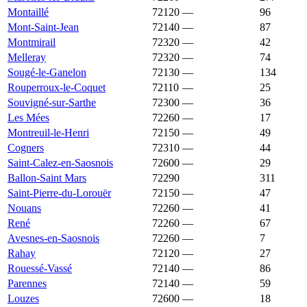
Montaillé
72120
—
980 €
96
Mont-Saint-Jean
72140
—
976 €
87
Montmirail
72320
—
971 €
42
Melleray
72320
—
969 €
74
Sougé-le-Ganelon
72130
—
969 €
134
Rouperroux-le-Coquet
72110
—
967 €
25
Souvigné-sur-Sarthe
72300
—
966 €
36
Les Mées
72260
—
955 €
17
Montreuil-le-Henri
72150
—
939 €
49
Cogners
72310
—
925 €
44
Saint-Calez-en-Saosnois
72600
—
909 €
29
Ballon-Saint Mars
72290
897 €
1 319 €
311
Saint-Pierre-du-Lorouër
72150
—
887 €
47
Nouans
72260
—
877 €
41
René
72260
—
874 €
67
Avesnes-en-Saosnois
72260
—
848 €
7
Rahay
72120
—
800 €
27
Rouessé-Vassé
72140
—
799 €
86
Parennes
72140
—
797 €
59
Louzes
72600
—
749 €
18