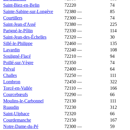
Saint-Biez-en-Belin
72220
1 667 €
1 651 €
74
Sainte-Sabine-sur-Longève
72380
—
1 667 €
85
Courtillers
72300
—
1 648 €
74
Saint-Jean-d'Assé
72380
—
1 647 €
225
Parigné-le-Pôlin
72330
—
1 645 €
114
Saint-Jean-des-Échelles
72320
—
1 645 €
30
Sillé-le-Philippe
72460
—
1 641 €
135
Lavardin
72240
—
1 640 €
108
Souligné-Flacé
72210
—
1 631 €
94
Poillé-sur-Vègre
72350
1 629 €
1 190 €
74
Préval
72400
—
1 629 €
64
Challes
72250
—
1 628 €
111
Lombron
72450
—
1 628 €
322
Torcé-en-Vallée
72110
—
1 628 €
166
Courcebœufs
72290
—
1 624 €
66
Moulins-le-Carbonnel
72130
1 623 €
1 528 €
111
Ruaudin
72230
1 618 €
2 105 €
312
Saint-Ulphace
72320
1 607 €
1 067 €
66
Courdemanche
72150
1 598 €
1 211 €
167
Notre-Dame-du-Pé
72300
—
1 591 €
59