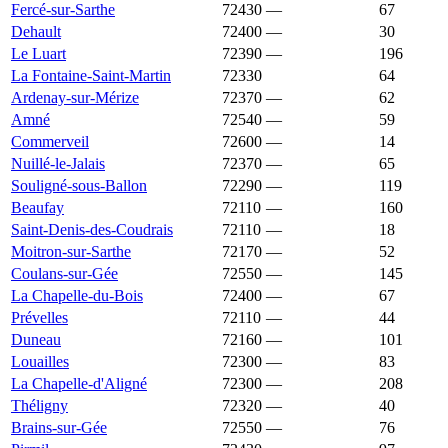
Fercé-sur-Sarthe
72430
—
1 589 €
67
Dehault
72400
—
1 583 €
30
Le Luart
72390
—
1 582 €
196
La Fontaine-Saint-Martin
72330
1 580 €
1 333 €
64
Ardenay-sur-Mérize
72370
—
1 576 €
62
Amné
72540
—
1 573 €
59
Commerveil
72600
—
1 571 €
14
Nuillé-le-Jalais
72370
—
1 566 €
65
Souligné-sous-Ballon
72290
—
1 565 €
119
Beaufay
72110
—
1 561 €
160
Saint-Denis-des-Coudrais
72110
—
1 558 €
18
Moitron-sur-Sarthe
72170
—
1 547 €
52
Coulans-sur-Gée
72550
—
1 543 €
145
La Chapelle-du-Bois
72400
—
1 541 €
67
Prévelles
72110
—
1 524 €
44
Duneau
72160
—
1 510 €
101
Louailles
72300
—
1 509 €
83
La Chapelle-d'Aligné
72300
—
1 505 €
208
Théligny
72320
—
1 505 €
40
Brains-sur-Gée
72550
—
1 501 €
76