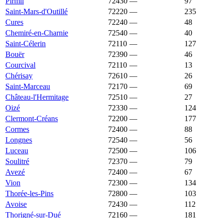
Pirmil
72430
—
1 500 €
97
Saint-Mars-d'Outillé
72220
—
1 500 €
235
Cures
72240
—
1 497 €
48
Chemiré-en-Charnie
72540
—
1 494 €
40
Saint-Célerin
72110
—
1 494 €
127
Bouër
72390
—
1 493 €
46
Courcival
72110
—
1 493 €
13
Chérisay
72610
—
1 481 €
26
Saint-Marceau
72170
—
1 481 €
69
Château-l'Hermitage
72510
—
1 479 €
27
Oizé
72330
—
1 479 €
124
Clermont-Créans
72200
—
1 475 €
177
Cormes
72400
—
1 464 €
88
Longnes
72540
—
1 453 €
56
Luceau
72500
—
1 442 €
106
Soulitré
72370
—
1 441 €
79
Avezé
72400
—
1 437 €
67
Vion
72300
—
1 434 €
134
Thorée-les-Pins
72800
—
1 431 €
103
Avoise
72430
—
1 429 €
112
Thorigné-sur-Dué
72160
—
1 429 €
181