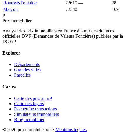
Rouessé-Fontaine
72610
—
719 €
28
Marçon
72340
645 €
1 240 €
169
P
Prix Immobilier
Analyse des prix immobiliers en France à partir des données
officielles DVF (Demandes de Valeurs Foncières) publiées par la
DGFiP.
Explorer
Départements
Grandes villes
Parcelles
Cartes
Carte des prix au m²
Carte des loyers
Recherche transactions
Simulateurs immobiliers
Blog immobilier
© 2026 priximmobilier.net ·
Mentions légales