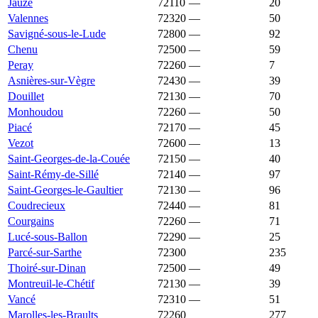
Jauzé
72110
—
1 062 €
20
Valennes
72320
—
1 062 €
50
Savigné-sous-le-Lude
72800
—
1 059 €
92
Chenu
72500
—
1 053 €
59
Peray
72260
—
1 053 €
7
Asnières-sur-Vègre
72430
—
1 040 €
39
Douillet
72130
—
1 032 €
70
Monhoudou
72260
—
1 031 €
50
Piacé
72170
—
1 029 €
45
Vezot
72600
—
1 024 €
13
Saint-Georges-de-la-Couée
72150
—
1 015 €
40
Saint-Rémy-de-Sillé
72140
—
1 012 €
97
Saint-Georges-le-Gaultier
72130
—
1 008 €
96
Coudrecieux
72440
—
1 006 €
81
Courgains
72260
—
1 002 €
71
Lucé-sous-Ballon
72290
—
1 000 €
25
Parcé-sur-Sarthe
72300
1 000 €
1 420 €
235
Thoiré-sur-Dinan
72500
—
1 000 €
49
Montreuil-le-Chétif
72130
—
989 €
39
Vancé
72310
—
985 €
51
Marolles-les-Braults
72260
984 €
1 074 €
277