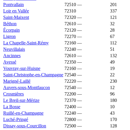
Pontvallain
72510
—
1 424 €
201
Loir en Vallée
72310
1 418 €
1 143 €
337
Saint-Maixent
72320
—
1 405 €
121
Béthon
72610
—
1 403 €
32
Écorpain
72120
—
1 399 €
28
Ligron
72270
—
1 396 €
67
La Chapelle-Saint-Rémy
72160
—
1 387 €
112
Neuvillalais
72240
—
1 385 €
51
Ancinnes
72610
—
1 383 €
132
Avessé
72350
—
1 383 €
49
Vouvray-sur-Huisne
72160
—
1 382 €
19
Saint-Christophe-en-Champagne
72540
—
1 379 €
22
Marigné-Laillé
72220
—
1 361 €
230
Auvers-sous-Montfaucon
72540
—
1 360 €
12
Crosmières
72200
—
1 360 €
96
Le Breil-sur-Mérize
72370
—
1 360 €
180
La Bosse
72400
—
1 356 €
10
Ruillé-en-Champagne
72240
—
1 356 €
43
Luché-Pringé
72800
—
1 354 €
170
Dissay-sous-Courcillon
72500
—
1 352 €
128