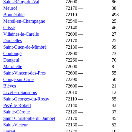
Saint-Rémy-du-Val
72600
—
1 213 €
86
Meurcé
72170
—
1 212 €
38
Bonnétable
72110
1 211 €
1 242 €
498
Mareil-en-Champagne
72540
—
1 211 €
25
Crissé
72140
—
1 208 €
46
Villaines-la-Carelle
72600
—
1 208 €
27
Doucelles
72170
—
1 207 €
25
Saint-Ouen-de-Mimbré
72130
—
1 204 €
99
Coulongé
72800
—
1 203 €
73
Dangeul
72260
—
1 203 €
70
Marollette
72600
—
1 203 €
8
Saint-Vincent-des-Prés
72600
—
1 196 €
55
Congé-sur-Orne
72290
—
1 195 €
50
Blèves
72600
—
1 191 €
21
Livet-en-Saosnois
72610
—
1 190 €
12
Saint-Georges-du-Rosay
72110
—
1 188 €
55
Pezé-le-Robert
72140
—
1 184 €
43
Sainte-Cérotte
72120
—
1 184 €
37
Saint-Christophe-du-Jambet
72170
—
1 182 €
45
Saint-Victeur
72130
—
1 182 €
52
Dureil
72270
—
1 181 €
10