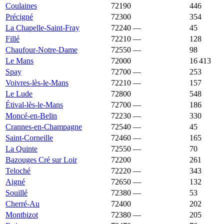
Coulaines
72190
2 031 €
2 056 €
446
Précigné
72300
2 022 €
1 379 €
354
La Chapelle-Saint-Fray
72240
—
2 003 €
45
Fillé
72210
—
2 000 €
128
Chaufour-Notre-Dame
72550
—
1 994 €
98
Le Mans
72000
1 980 €
2 135 €
16 413
Spay
72700
—
1 964 €
253
Voivres-lès-le-Mans
72210
—
1 959 €
157
Le Lude
72800
1 952 €
1 154 €
548
Étival-lès-le-Mans
72700
—
1 941 €
186
Moncé-en-Belin
72230
—
1 912 €
330
Crannes-en-Champagne
72540
—
1 903 €
45
Saint-Corneille
72460
—
1 894 €
165
La Quinte
72550
—
1 888 €
70
Bazouges Cré sur Loir
72200
1 877 €
1 606 €
261
Teloché
72220
—
1 875 €
343
Aigné
72650
—
1 860 €
132
Souillé
72380
—
1 859 €
53
Cherré-Au
72400
1 848 €
1 765 €
202
Montbizot
72380
—
1 848 €
205