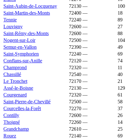
Saint-Aubin-de-Locquenay
72130
—
1 179 €
100
Saint-Martin-des-Monts
72400
—
1 178 €
18
Tennie
72240
—
1 178 €
89
Louvigny
72600
—
1 169 €
27
Saint-Rémy-des-Monts
72600
—
1 169 €
88
Nogent-sur-Loir
72500
—
1 167 €
104
Semur-en-Vallon
72390
—
1 167 €
49
Saint-Symphorien
72240
—
1 165 €
69
Conflans-sur-Anille
72120
—
1 158 €
74
Champrond
72320
—
1 157 €
11
Chassillé
72540
—
1 154 €
40
Le Tronchet
72170
—
1 154 €
21
Assé-le-Boisne
72130
—
1 153 €
129
Courgenard
72320
—
1 153 €
61
Saint-Pierre-de-Chevillé
72500
—
1 151 €
58
Courcelles-la-Forêt
72270
—
1 145 €
37
Contilly
72600
—
1 142 €
26
Thoigné
72260
—
1 140 €
14
Grandchamp
72610
—
1 133 €
25
Rouez
72140
—
1 133 €
69