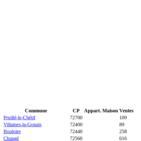
Commune
CP
Appart.
Maison
Ventes
Pruillé-le-Chétif
72700
16 333 €
1 952 €
109
Villaines-la-Gonais
72400
14 643 €
1 465 €
89
Bouloire
72440
13 481 €
1 417 €
258
Changé
72560
10 587 €
2 130 €
616